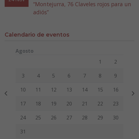
“Montejurra, 76 Claveles rojos para un
adiós”
Calendario de eventos
Agosto
Lunes
Martes
Miércoles
Jueves
Viernes
Sábado
Domi
1
2
3
4
5
6
7
8
9
10
11
12
13
14
15
16
17
18
19
20
21
22
23
24
25
26
27
28
29
30
31