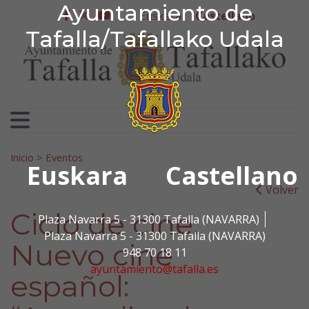
Ayuntamiento de Tafa
Ayuntamiento de
Ir al contenido
Euskera
Castellano
facebook
twitter
youtube
Tafalla/Tafallako Udala
Search for:
Inicio
>
Eventos
Euskara
Castellano
Volver
Ciclo de cine.
Plaza Navarra 5 - 31300 Tafalla (NAVARRA)
Plaza Navarra 5 - 31300 Tafalla (NAVARRA)
Nuevo cine
948 70 18 11
ayuntamiento@tafalla.es
español: