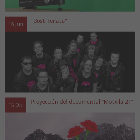
“Bost Teilatu”
16
Jun
Proyección del documental “Motxila 21”
15
Dic