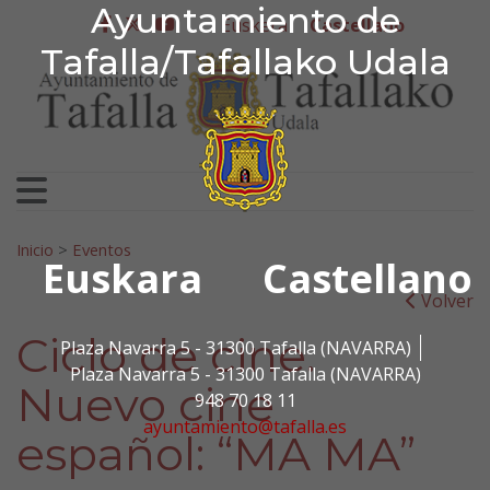
Ayuntamiento de Tafa
Ayuntamiento de
Ir al contenido
Euskera
Castellano
facebook
twitter
youtube
Tafalla/Tafallako Udala
Search for:
Inicio
>
Eventos
Euskara
Castellano
Volver
Ciclo de cine.
Plaza Navarra 5 - 31300 Tafalla (NAVARRA)
Plaza Navarra 5 - 31300 Tafalla (NAVARRA)
Nuevo cine
948 70 18 11
ayuntamiento@tafalla.es
español: “MA MA”