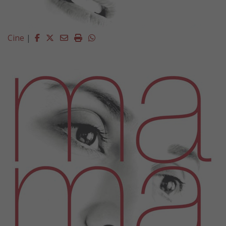
Facebook
Twitter
Email
Imprimir
Whatsapp
Cine
|