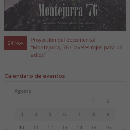
Proyección del documental
24
Nov
“Montejurra, 76 Claveles rojos para un
adiós”
Calendario de eventos
Agosto
Lunes
Martes
Miércoles
Jueves
Viernes
Sábado
Domi
1
2
3
4
5
6
7
8
9
10
11
12
13
14
15
16