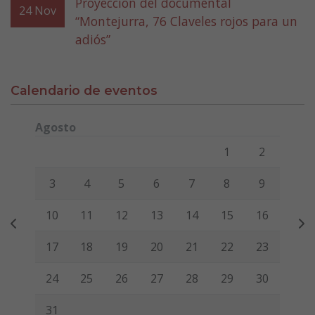
Proyección del documental
24
Nov
“Montejurra, 76 Claveles rojos para un
adiós”
Calendario de eventos
Agosto
Lunes
Martes
Miércoles
Jueves
Viernes
Sábado
Domi
1
2
3
4
5
6
7
8
9
10
11
12
13
14
15
16
17
18
19
20
21
22
23
24
25
26
27
28
29
30
31