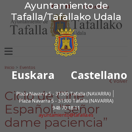
Ayuntamiento de Tafa
Ayuntamiento de
Ir al contenido
Castellano
facebook
twitter
youtube
Tafalla/Tafallako Udala
Search for:
Inicio
>
Eventos
Euskara
Castellano
Volver
Ciclo de Cine
Plaza Navarra 5 - 31300 Tafalla (NAVARRA)
Plaza Navarra 5 - 31300 Tafalla (NAVARRA)
Español. “Señor
948 70 18 11
ayuntamiento@tafalla.es
dame paciencia”