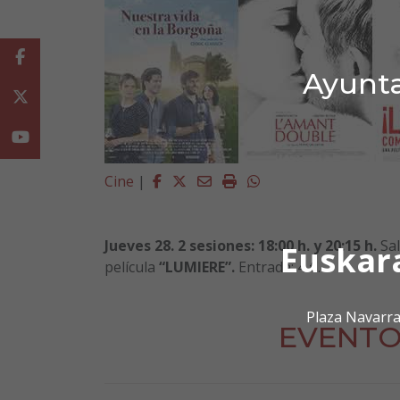
Facebook
Ayunta
Twitter
Youtube
Facebook
Twitter
Email
Imprimir
Whatsapp
Cine
|
Jueves 28. 2 sesiones: 18:00 h. y 20:15 h.
Sal
Euskar
película
“LUMIERE”.
Entrada: 4 €.
Plaza Navarra
EVENTO