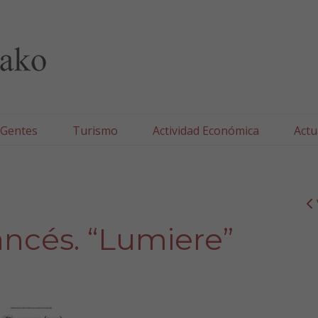
lla/Tafallako Udala
 Gentes
Turismo
Actividad Económica
Actu
ancés. “Lumiere”