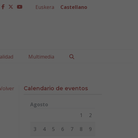
Euskera
Castellano
facebook
twitter
youtube
Buscar
alidad
Multimedia
Volver
Calendario de eventos
Agosto
Lunes
Martes
Miércoles
Jueves
Viernes
Sábad
1
2
3
4
5
6
7
8
9