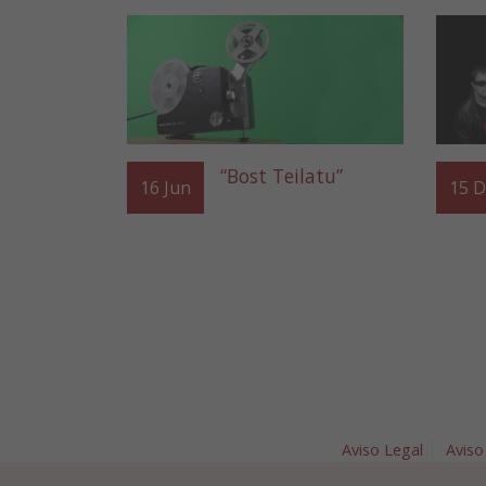
“Bost Teilatu”
16
Jun
15
D
Aviso Legal
Aviso
Plaza Nav