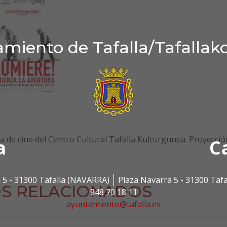
miento de Tafalla/Tafallak
a de cine del Centro Cultural Tafalla Kulturgunea. Proyecció
a
C
 5 - 31300 Tafalla (NAVARRA)
Plaza Navarra 5 - 31300 Taf
S RELACIONADOS
948 70 18 11
ayuntamiento@tafalla.es