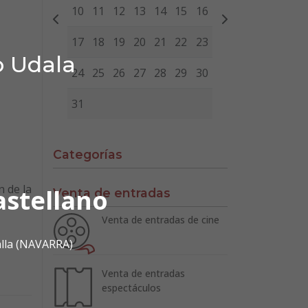
10
11
12
13
14
15
16
17
18
19
20
21
22
23
o Udala
24
25
26
27
28
29
30
31
Categorías
n de la
astellano
Venta de entradas
Venta de entradas de cine
alla (NAVARRA)
Venta de entradas
espectáculos