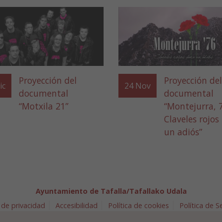
Proyección del
Proyección del
ic
24
Nov
documental
documental
“Motxila 21”
“Montejurra, 
Claveles rojos
un adiós”
Ayuntamiento de Tafalla/Tafallako Udala
 de privacidad
Accesibilidad
Política de cookies
Política de 
arra 5 - 31300 Tafalla (NAVARRA)
948 70 18 11
ayuntamiento@t