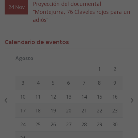
Proyección del documental
24
Nov
“Montejurra, 76 Claveles rojos para un
adiós”
Calendario de eventos
Agosto
Lunes
Martes
Miércoles
Jueves
Viernes
Sábado
Domi
1
2
3
4
5
6
7
8
9
10
11
12
13
14
15
16
17
18
19
20
21
22
23
24
25
26
27
28
29
30