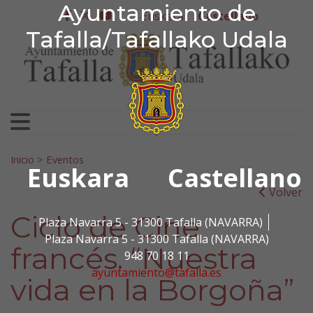
Ayuntamiento de Tafa
Ayuntamiento de
Ir al contenido
Euskera
Castellano
facebook
twitter
youtube
Tafalla/Tafallako Udala
Search for:
Inicio
>
Eventos
Euskara
Castellano
Volver
Ciclo de Cine
Plaza Navarra 5 - 31300 Tafalla (NAVARRA)
Plaza Navarra 5 - 31300 Tafalla (NAVARRA)
francés. “Nuestra
948 70 18 11
ayuntamiento@tafalla.es
vida en la Borgoña”