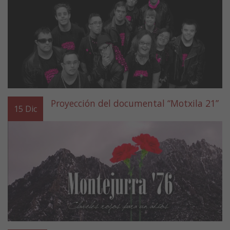
Proyección del documental “Motxila 21”
15
Dic