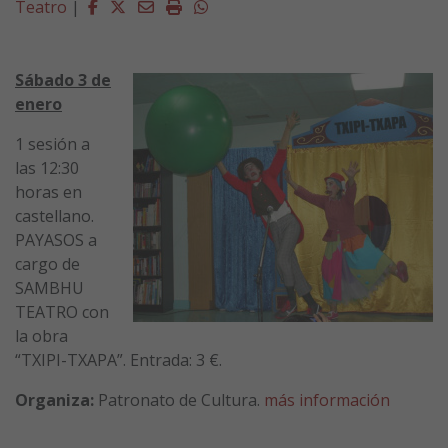
Facebook
Twitter
Email
Imprimir
Whatsapp
Teatro
|
Sábado 3 de
enero
1 sesión a
las 12:30
horas en
castellano.
PAYASOS a
cargo de
SAMBHU
TEATRO con
la obra
“TXIPI-TXAPA”. Entrada: 3 €.
Organiza:
Patronato de Cultura.
más información