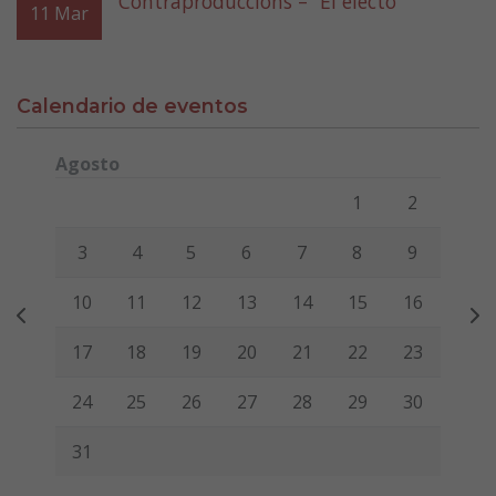
Contraproduccións – “El electo”
11
Mar
Calendario de eventos
Agosto
Lunes
Martes
Miércoles
Jueves
Viernes
Sábado
Domi
1
2
3
4
5
6
7
8
9
10
11
12
13
14
15
16
17
18
19
20
21
22
23
24
25
26
27
28
29
30
31