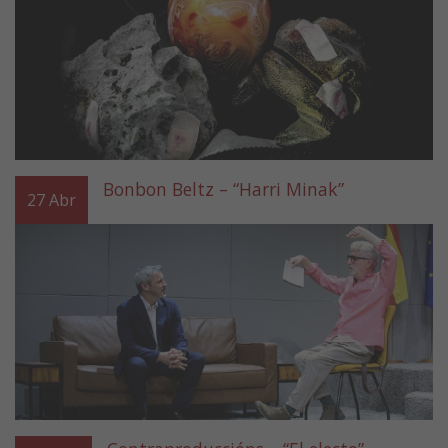
Bonbon Beltz – “Harri Minak”
27
Abr