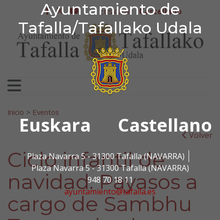
Ayuntamiento de Tafa
Ayuntamiento de
Ir al contenido
Euskera
Castellano
facebook
twitter
youtube
Tafalla/Tafallako Udala
Search for:
Inicio
>
Eventos
Euskara
Castellano
Volver
Ciclo infantil de
Plaza Navarra 5 - 31300 Tafalla (NAVARRA)
Plaza Navarra 5 - 31300 Tafalla (NAVARRA)
navidad. Payasos a
948 70 18 11
ayuntamiento@tafalla.es
cargo de Sambhu