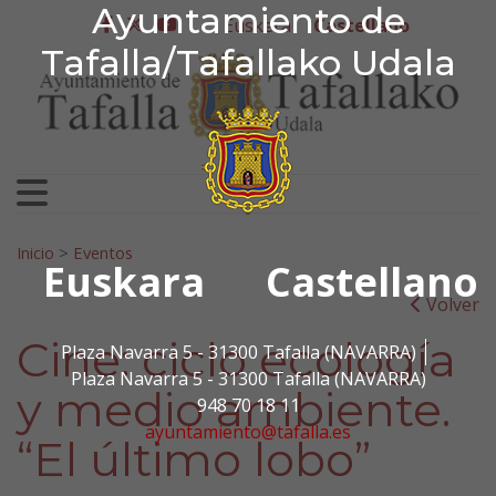
Ayuntamiento de Tafa
Ayuntamiento de
Ir al contenido
Euskera
Castellano
facebook
twitter
youtube
Tafalla/Tafallako Udala
Search for:
Inicio
>
Eventos
Euskara
Castellano
Volver
Cine: ciclo ecología
Plaza Navarra 5 - 31300 Tafalla (NAVARRA)
Plaza Navarra 5 - 31300 Tafalla (NAVARRA)
y medio ambiente.
948 70 18 11
ayuntamiento@tafalla.es
“El último lobo”