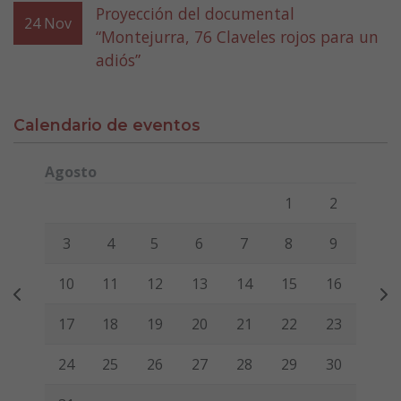
Proyección del documental
24
Nov
“Montejurra, 76 Claveles rojos para un
adiós”
Calendario de eventos
Agosto
Lunes
Martes
Miércoles
Jueves
Viernes
Sábado
Domi
1
2
3
4
5
6
7
8
9
10
11
12
13
14
15
16
17
18
19
20
21
22
23
24
25
26
27
28
29
30