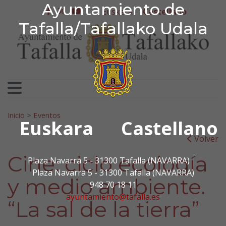
Ayuntamiento de Tafa
Ayuntamiento de
Ir al contenido
Euskera
Castellano
facebook
twitter
youtube
Tafalla/Tafallako Udala
Search for:
Inicio
>
Eventos
Euskara
Castellano
Volver
Cine: ciclo ecología
Plaza Navarra 5 - 31300 Tafalla (NAVARRA)
Plaza Navarra 5 - 31300 Tafalla (NAVARRA)
y medio ambiente.
948 70 18 11
ayuntamiento@tafalla.es
“La sal de la tierra”