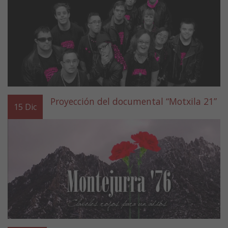
Proyección del documental “Motxila 21”
15
Dic