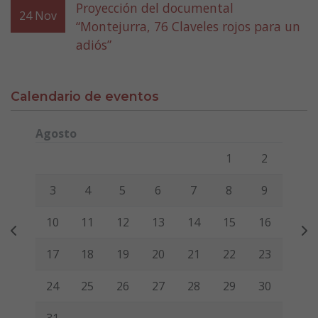
Proyección del documental
24
Nov
“Montejurra, 76 Claveles rojos para un
adiós”
Calendario de eventos
Agosto
Lunes
Martes
Miércoles
Jueves
Viernes
Sábado
Domi
1
2
3
4
5
6
7
8
9
10
11
12
13
14
15
16
17
18
19
20
21
22
23
24
25
26
27
28
29
30