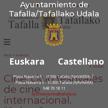
Ayuntamiento de Tafa
Ayuntamiento de
Ir al contenido
Euskera
Castellano
facebook
twitter
youtube
Tafalla/Tafallako Udala
Search for:
Inicio
>
Eventos
Euskara
Castellano
Volver
Cine: ciclo festivales
Plaza Navarra 5 - 31300 Tafalla (NAVARRA)
Plaza Navarra 5 - 31300 Tafalla (NAVARRA)
de cine
948 70 18 11
ayuntamiento@tafalla.es
internacional.