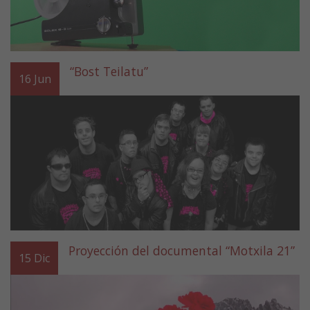
“Bost Teilatu”
16
Jun
Proyección del documental “Motxila 21”
15
Dic