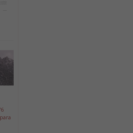
76
 para