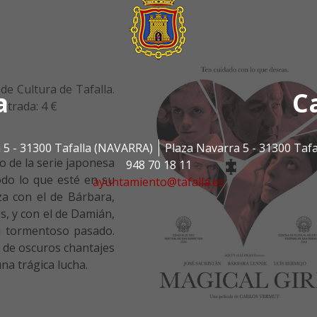
 de Cultura de Tafalla.
a
C
ntrada: 4 €
 5 - 31300 Tafalla (NAVARRA)
Plaza Navarra 5 - 31300 Taf
do de la serie japonesa
948 70 18 11
todo lo que esté en su
ayuntamiento@tafalla.es
za con el de Bárbara,
s, y con el de Damián,
u tormentoso pasado.
 de oscuros chantajes
na trágica lucha.