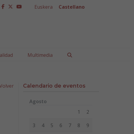
Euskera
Castellano
facebook
twitter
youtube
Buscar
alidad
Multimedia
Volver
Calendario de eventos
Agosto
Lunes
Martes
Miércoles
Jueves
Viernes
Sábad
1
2
3
4
5
6
7
8
9