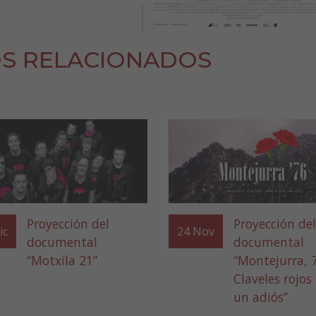
S RELACIONADOS
Proyección del
Proyección del
ic
24
Nov
documental
documental
“Motxila 21”
“Montejurra, 
Claveles rojos
un adiós”