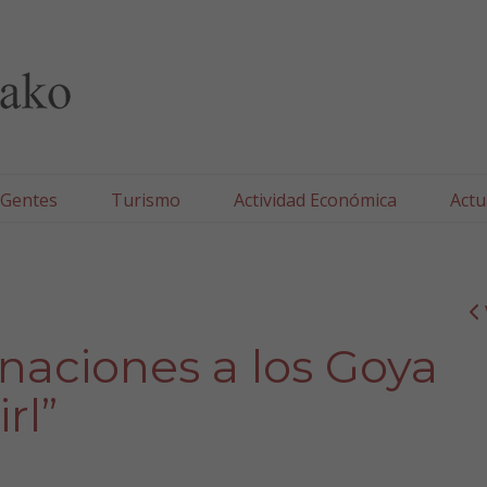
lla/Tafallako Udala
 Gentes
Turismo
Actividad Económica
Actu
inaciones a los Goya
rl”