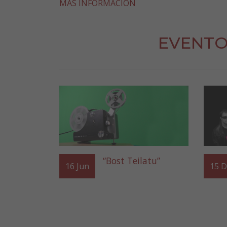
MÁS INFORMACIÓN
EVENTO
“Bost Teilatu”
16
Jun
15
D