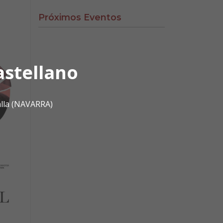
Próximos Eventos
astellano
alla (NAVARRA)