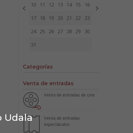
10
11
12
13
14
15
16
17
18
19
20
21
22
23
24
25
26
27
28
29
30
31
Categorías
Venta de entradas
Venta de entradas de cine
o Udala
Venta de entradas
espectáculos