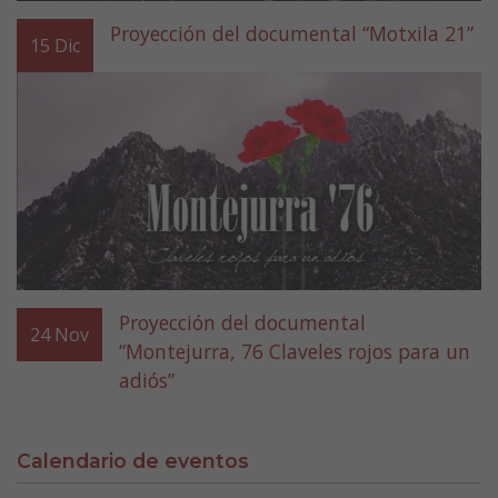
Proyección del documental “Motxila 21”
15
Dic
Proyección del documental
24
Nov
“Montejurra, 76 Claveles rojos para un
adiós”
Calendario de eventos