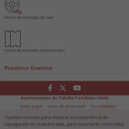
Venta de entradas de cine
Venta de entradas espectáculos
Próximos Eventos
Facebook
Twitter
Youtube
Ayuntamiento de Tafalla/Tafallako Udala
Aviso Legal
Aviso de privacidad
Accesibilidad
Política de cookies
Usamos cookies para mejorar su experiencia de
Política de Seguridad de la Información
navegación en nuestra web, para mostrarle contenidos
Plaza Navarra 5 - 31300 Tafalla (NAVARRA)
948 70 18 11