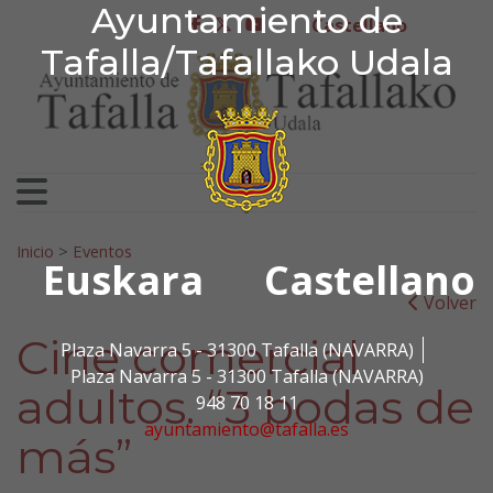
Ayuntamiento de Tafa
Ayuntamiento de
Ir al contenido
Castellano
facebook
twitter
youtube
Tafalla/Tafallako Udala
Search for:
Inicio
>
Eventos
Euskara
Castellano
Volver
Cine comercial
Plaza Navarra 5 - 31300 Tafalla (NAVARRA)
Plaza Navarra 5 - 31300 Tafalla (NAVARRA)
adultos. “3 bodas de
948 70 18 11
ayuntamiento@tafalla.es
más”