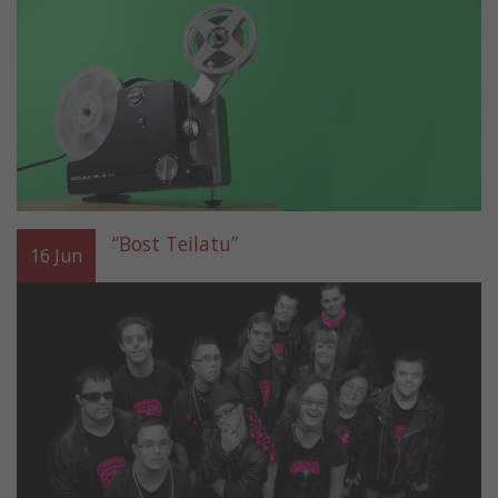
“Bost Teilatu”
16
Jun