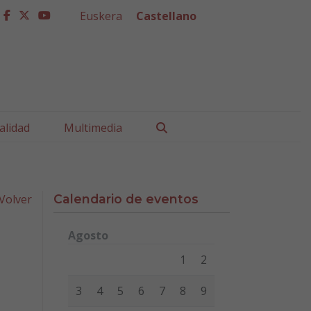
Euskera
Castellano
facebook
twitter
youtube
Buscar
alidad
Multimedia
Volver
Calendario de eventos
Agosto
Lunes
Martes
Miércoles
Jueves
Viernes
Sábad
1
2
3
4
5
6
7
8
9