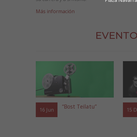
Plaza Navarra
Más información
EVENTO
“Bost Teilatu”
16
Jun
15
D