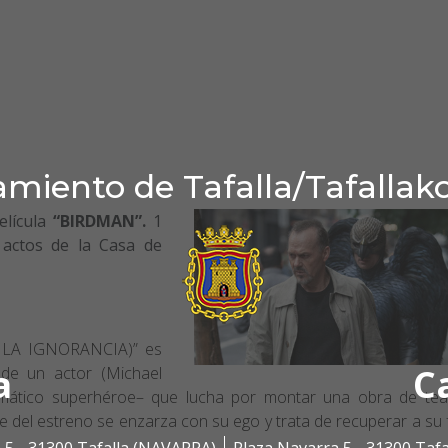
miento de Tafalla/Tafallak
elícula
“BIRDMAN”.
1
 actos de la Casa de
LA IGNORANCIA)” es
a
C
 de un actor (Michael
mático superhéroe– que lucha por montar una obra de tea
 del estreno se enzarza con su ego y trata de recuperar a su f