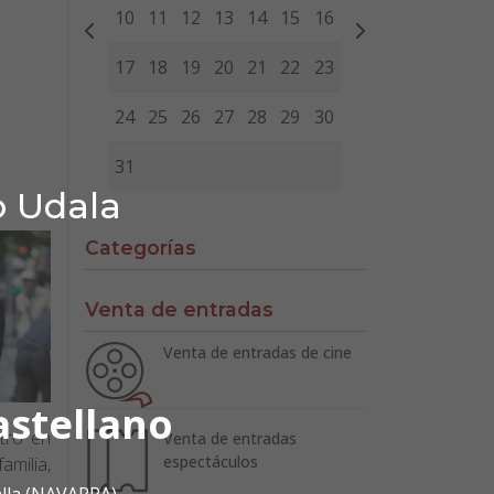
10
11
12
13
14
15
16
17
18
19
20
21
22
23
24
25
26
27
28
29
30
31
o Udala
Categorías
Venta de entradas
Venta de entradas de cine
astellano
tro en
Venta de entradas
espectáculos
amilia,