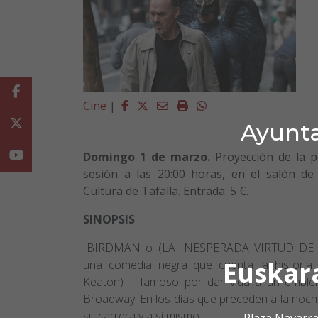
Facebook
Facebook
Twitter
Email
Imprimir
Whatsapp
Cine
|
Twitter
Ayunta
Youtube
Domingo 1 de marzo.
Proyección de la p
sesión a las 20:00 horas, en el salón de
Cultura de Tafalla. Entrada: 5 €.
SINOPSIS
“
BIRDMAN o (LA INESPERADA VIRTUD DE 
Euskar
una comedia negra que cuenta la historia
Keaton) – famoso por dar vida a un emble
Broadway. En los días que preceden a la noche
su carrera y a sí mismo.