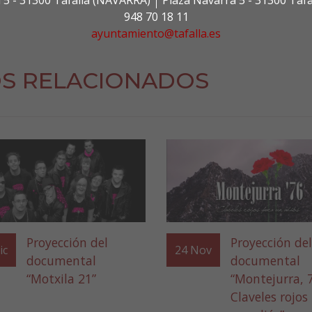
 5 - 31300 Tafalla (NAVARRA)
Plaza Navarra 5 - 31300 Taf
948 70 18 11
ayuntamiento@tafalla.es
S RELACIONADOS
Proyección del
Proyección del
ic
24
Nov
documental
documental
“Motxila 21”
“Montejurra, 
Claveles rojos