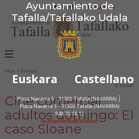
Ayuntamiento de Tafa
Ayuntamiento de
Ir al contenido
Castellano
facebook
twitter
youtube
Tafalla/Tafallako Udala
Search for:
Inicio
>
Eventos
Euskara
Castellano
Volver
Cine comercial
Plaza Navarra 5 - 31300 Tafalla (NAVARRA)
Plaza Navarra 5 - 31300 Tafalla (NAVARRA)
adultos domingo: El
948 70 18 11
ayuntamiento@tafalla.es
caso Sloane