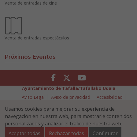
Venta de entradas de cine
Venta de entradas espectáculos
Próximos Eventos
Facebook
Twitter
Youtube
Ayuntamiento de Tafalla/Tafallako Udala
Aviso Legal
Aviso de privacidad
Accesibilidad
Política de cookies
Usamos cookies para mejorar su experiencia de
Política de Seguridad de la Información
navegación en nuestra web, para mostrarle contenidos
Plaza Navarra 5 - 31300 Tafalla (NAVARRA)
948 70 18 11
personalizados y analizar el tráfico de nuestra web.
ayuntamiento@tafalla.es
Aceptar todas
Rechazar todas
Configurar