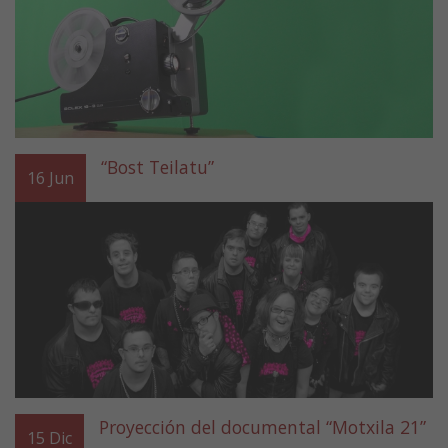
“Bost Teilatu”
16
Jun
Proyección del documental “Motxila 21”
15
Dic