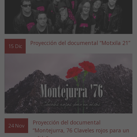
Proyección del documental “Motxila 21”
15
Dic
Proyección del documental
24
Nov
“Montejurra, 76 Claveles rojos para un