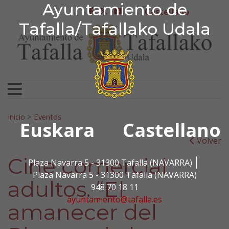
Ayuntamiento de Tafa
Ayuntamiento de
Ir al contenido
Castellano
facebook
twitter
youtube
Tafalla/Tafallako Udala
Search for:
Inicio
>
Eventos
Euskara
Castellano
Volver
Cine comercial
Plaza Navarra 5 - 31300 Tafalla (NAVARRA)
Plaza Navarra 5 - 31300 Tafalla (NAVARRA)
adultos. “El
948 70 18 11
ayuntamiento@tafalla.es
amanecer del