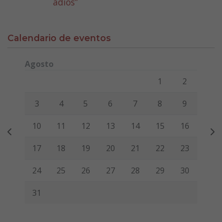
adiós”
Calendario de eventos
Agosto
Lunes
Martes
Miércoles
Jueves
Viernes
Sábado
Domi
1
2
3
4
5
6
7
8
9
10
11
12
13
14
15
16
17
18
19
20
21
22
23
24
25
26
27
28
29
30
31