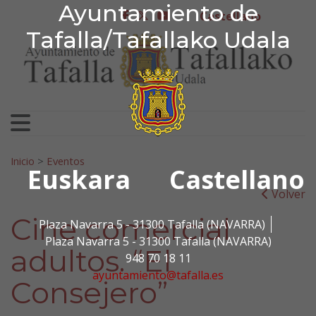
Ayuntamiento de Tafa
Ayuntamiento de
Ir al contenido
Castellano
facebook
twitter
youtube
Tafalla/Tafallako Udala
Search for:
Inicio
>
Eventos
Euskara
Castellano
Volver
Cine comercial
Plaza Navarra 5 - 31300 Tafalla (NAVARRA)
Plaza Navarra 5 - 31300 Tafalla (NAVARRA)
adultos. “El
948 70 18 11
ayuntamiento@tafalla.es
Consejero”