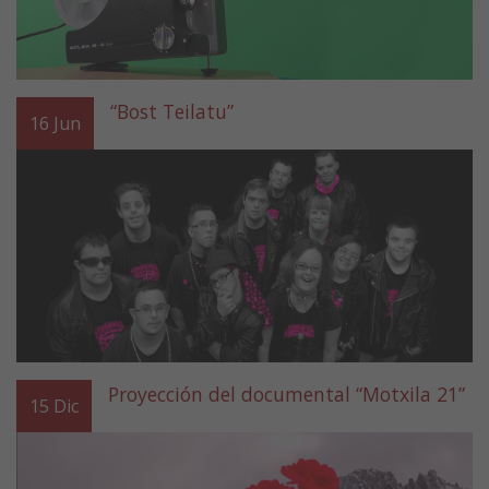
“Bost Teilatu”
16
Jun
Proyección del documental “Motxila 21”
15
Dic