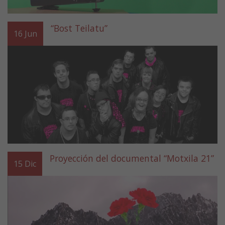
“Bost Teilatu”
16
Jun
Proyección del documental “Motxila 21”
15
Dic