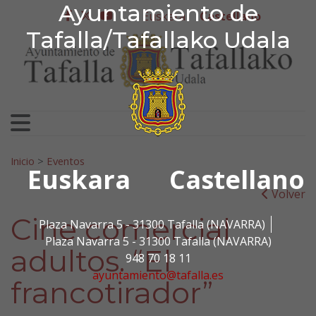
Ayuntamiento de Tafa
Ayuntamiento de
Ir al contenido
Euskera
Castellano
facebook
twitter
youtube
Tafalla/Tafallako Udala
Search for:
Inicio
>
Eventos
Euskara
Castellano
Volver
Cine comercial
Plaza Navarra 5 - 31300 Tafalla (NAVARRA)
Plaza Navarra 5 - 31300 Tafalla (NAVARRA)
adultos. “El
948 70 18 11
ayuntamiento@tafalla.es
francotirador”