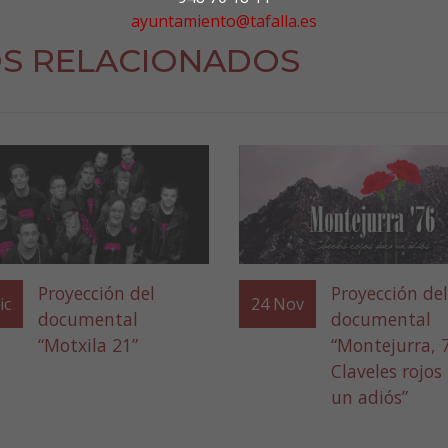
ayuntamiento@tafalla.es
S RELACIONADOS
Proyección del
Proyección del
ic
24
Nov
documental
documental
“Motxila 21”
“Montejurra, 
Claveles rojos
un adiós”