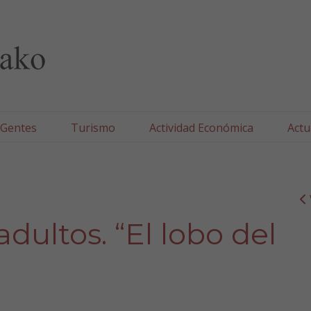
lla/Tafallako Udala
 Gentes
Turismo
Actividad Económica
Actu
dultos. “El lobo del