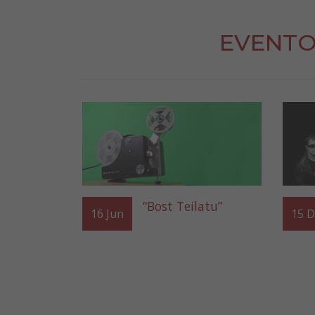
EVENTO
“Bost Teilatu”
16
Jun
15
D