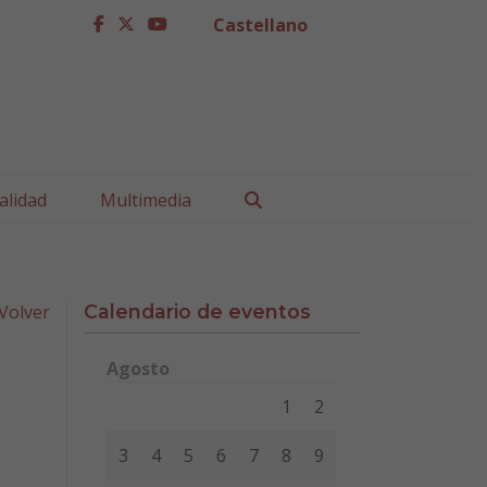
Castellano
facebook
twitter
youtube
Buscar
alidad
Multimedia
Volver
Calendario de eventos
Agosto
Lunes
Martes
Miércoles
Jueves
Viernes
Sábad
1
2
3
4
5
6
7
8
9