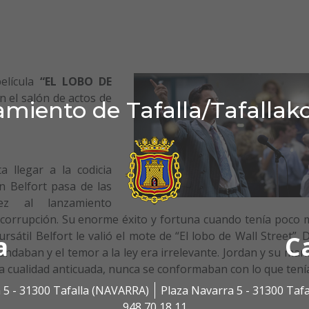
elícula
“EL LOBO DE
n el salón de actos de
miento de Tafalla/Tafallak
 llegar a la codicia
an Belfort pasa de las
ez al lanzamiento
 corrupción. Su enorme éxito y fortuna cuando tenía poco 
átil Belfort le valió el mote de “El lobo de Wall Street”. 
a
C
ndaban y el temor a la ley era irrelevante. Jordan y su ma
a cualidad anticuada, nunca se conformaban con lo que tení
 5 - 31300 Tafalla (NAVARRA)
Plaza Navarra 5 - 31300 Taf
948 70 18 11