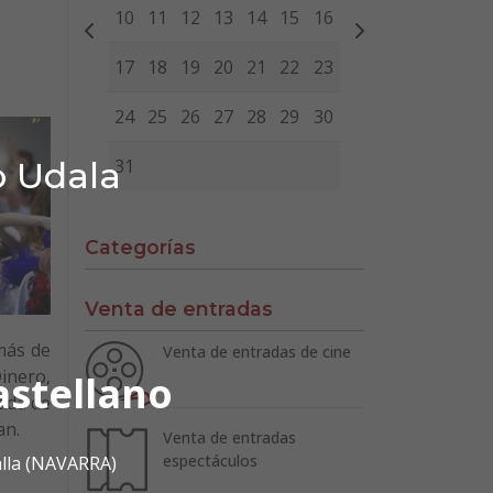
10
11
12
13
14
15
16
17
18
19
20
21
22
23
24
25
26
27
28
29
30
o Udala
31
Categorías
Venta de entradas
más de
Venta de entradas de cine
Dinero,
astellano
nada de
an.
Venta de entradas
espectáculos
alla (NAVARRA)