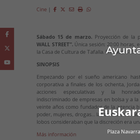
Facebook
Twitter
Email
Imprimir
Whatsapp
Cine
|
Facebook
Sábado 15 de marzo.
Proyección de la p
WALL STREET”.
Única sesión: 20:00 horas, e
Ayunta
Twitter
la Casa de Cultura de Tafalla. Entrada: 5 €.
Youtube
SINOPSIS
Empezando por el sueño americano hasta
corporativa a finales de los ochenta, Jord
acciones especulativas y la honrad
indiscriminado de empresas en bolsa y a la
veinte años como fundador de la agencia burs
Euskar
poder, mujeres, drogas… las tentaciones abu
lobos consideraban que la discreción era un
Plaza Navarra
Más información