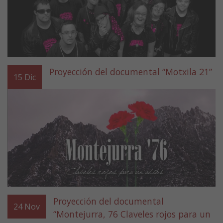
Proyección del documental “Motxila 21”
15
Dic
Proyección del documental
24
Nov
“Montejurra, 76 Claveles rojos para un