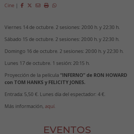
Facebook
Twitter
Email
Imprimir
Whatsapp
Cine
|
Viernes
14
de
octubre
.
2
sesi
o
n
es
: 20:00 h.
y 22:30 h.
Sábado
15
de
octubre
.
2
sesi
o
n
es
: 20:00 h.
y 22:30 h.
Domingo 16
de
octubre. 2
sesi
o
n
es
: 20:00 h.
y 22:30 h.
Lunes 17 de octubre. 1 sesión: 20:15 h.
Proyección de la película
“
INFERNO
”
de RON HOWARD
con TOM HANKS y FELICITY JONES.
Entrada: 5
,50
€.
Lunes día del espectador: 4 €.
Más información,
aquí.
EVENTOS