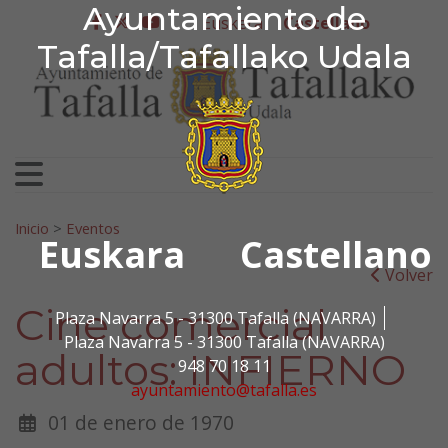
Ayuntamiento de Tafa
Ayuntamiento de
Ir al contenido
Euskera
Castellano
facebook
twitter
youtube
Tafalla/Tafallako Udala
Search for:
Inicio
>
Eventos
Euskara
Castellano
Volver
Cine comercial
Plaza Navarra 5 - 31300 Tafalla (NAVARRA)
Plaza Navarra 5 - 31300 Tafalla (NAVARRA)
adultos: INFIERNO
948 70 18 11
ayuntamiento@tafalla.es
01 de enero de 1970