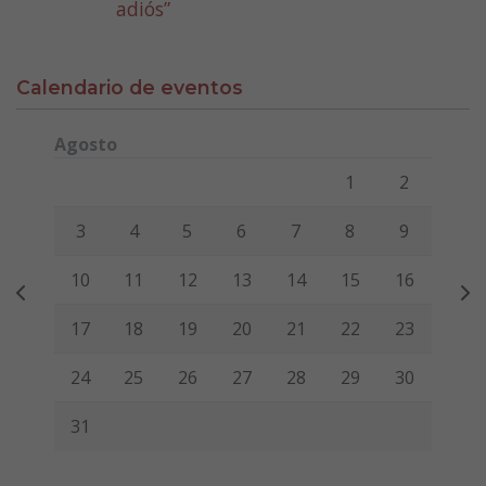
adiós”
Calendario de eventos
Agosto
Lunes
Martes
Miércoles
Jueves
Viernes
Sábado
Domi
1
2
3
4
5
6
7
8
9
10
11
12
13
14
15
16
17
18
19
20
21
22
23
24
25
26
27
28
29
30
31