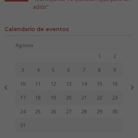
adiós”
Calendario de eventos
Agosto
Lunes
Martes
Miércoles
Jueves
Viernes
Sábado
Domi
1
2
3
4
5
6
7
8
9
10
11
12
13
14
15
16
17
18
19
20
21
22
23
24
25
26
27
28
29
30
31