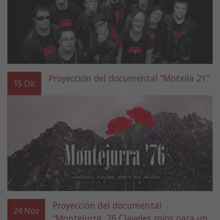
Proyección del documental “Motxila 21”
15
Dic
Proyección del documental
24
Nov
“Montejurra, 76 Claveles rojos para un