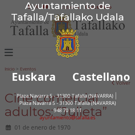
Ayuntamiento de Tafa
Ayuntamiento de
Ir al contenido
Euskera
Castellano
facebook
twitter
youtube
Tafalla/Tafallako Udala
Search for:
Inicio
>
Eventos
Euskara
Castellano
Volver
Cine comercial
Plaza Navarra 5 - 31300 Tafalla (NAVARRA)
Plaza Navarra 5 - 31300 Tafalla (NAVARRA)
adultos: “Julieta”
948 70 18 11
ayuntamiento@tafalla.es
01 de enero de 1970