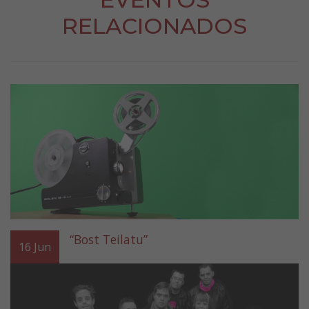
RELACIONADOS
“Bost Teilatu”
16
Jun