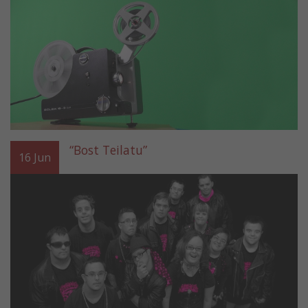
“Bost Teilatu”
16
Jun