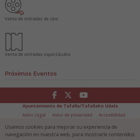
Venta de entradas de cine
Venta de entradas espectáculos
Próximos Eventos
Facebook
Twitter
Youtube
Ayuntamiento de Tafalla/Tafallako Udala
Aviso Legal
Aviso de privacidad
Accesibilidad
Política de cookies
Usamos cookies para mejorar su experiencia de
Política de Seguridad de la Información
navegación en nuestra web, para mostrarle contenidos
Plaza Navarra 5 - 31300 Tafalla (NAVARRA)
948 70 18 11