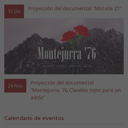
Proyección del documental “Motxila 21”
15
Dic
Proyección del documental
24
Nov
“Montejurra, 76 Claveles rojos para un
adiós”
Calendario de eventos