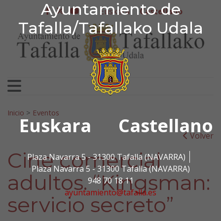
Ayuntamiento de Tafa
Ayuntamiento de
Ir al contenido
Euskera
Castellano
facebook
twitter
youtube
Tafalla/Tafallako Udala
Search for:
Inicio
>
Eventos
Euskara
Castellano
Volver
Cine comercial
Plaza Navarra 5 - 31300 Tafalla (NAVARRA)
Plaza Navarra 5 - 31300 Tafalla (NAVARRA)
adultos. “Kingsman:
948 70 18 11
ayuntamiento@tafalla.es
servicio secreto”