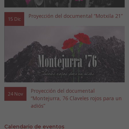
Proyección del documental “Motxila 21”
15
Dic
Proyección del documental
24
Nov
“Montejurra, 76 Claveles rojos para un
adiós”
Calendario de eventos