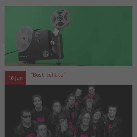
“Bost Teilatu”
16
Jun