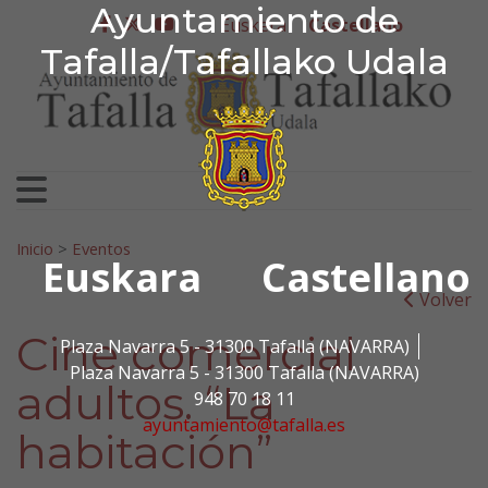
Ayuntamiento de Tafa
Ayuntamiento de
Ir al contenido
Euskera
Castellano
facebook
twitter
youtube
Tafalla/Tafallako Udala
Search for:
Inicio
>
Eventos
Euskara
Castellano
Volver
Cine comercial
Plaza Navarra 5 - 31300 Tafalla (NAVARRA)
Plaza Navarra 5 - 31300 Tafalla (NAVARRA)
adultos. “La
948 70 18 11
ayuntamiento@tafalla.es
habitación”