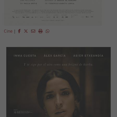
Facebook
Twitter
Email
Imprimir
Whatsapp
Cine
|