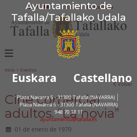
Ayuntamiento de Tafa
Ayuntamiento de
Ir al contenido
Euskera
Castellano
facebook
twitter
youtube
Tafalla/Tafallako Udala
Search for:
Inicio
>
Eventos
Euskara
Castellano
Volver
Cine comercial
Plaza Navarra 5 - 31300 Tafalla (NAVARRA)
Plaza Navarra 5 - 31300 Tafalla (NAVARRA)
adultos. “La novia”
948 70 18 11
ayuntamiento@tafalla.es
01 de enero de 1970