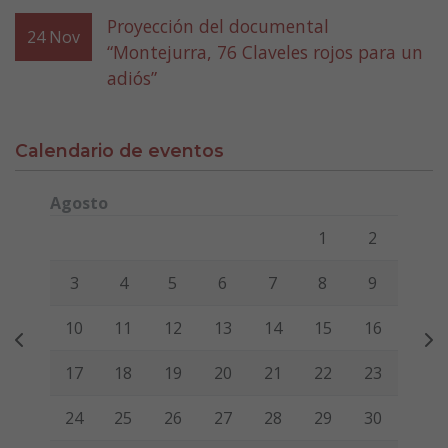
Proyección del documental
24
Nov
“Montejurra, 76 Claveles rojos para un
adiós”
Calendario de eventos
Agosto
Lunes
Martes
Miércoles
Jueves
Viernes
Sábado
Domi
1
2
3
4
5
6
7
8
9
10
11
12
13
14
15
16
17
18
19
20
21
22
23
24
25
26
27
28
29
30