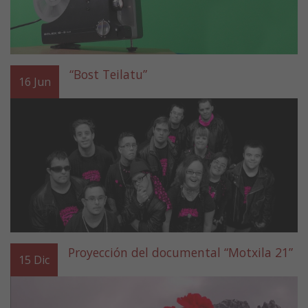
“Bost Teilatu”
16
Jun
Proyección del documental “Motxila 21”
15
Dic