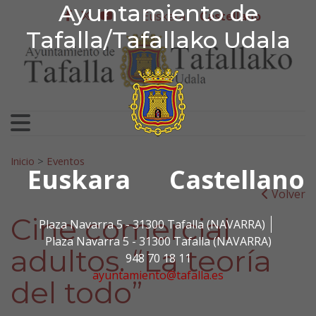
Ayuntamiento de Tafa
Ayuntamiento de
Ir al contenido
Euskera
Castellano
facebook
twitter
youtube
Tafalla/Tafallako Udala
Search for:
Inicio
>
Eventos
Euskara
Castellano
Volver
Cine comercial
Plaza Navarra 5 - 31300 Tafalla (NAVARRA)
Plaza Navarra 5 - 31300 Tafalla (NAVARRA)
adultos. “La teoría
948 70 18 11
ayuntamiento@tafalla.es
del todo”