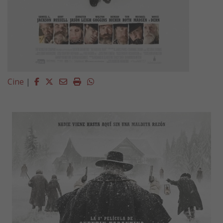
Facebook
Twitter
Email
Imprimir
Whatsapp
Cine
|