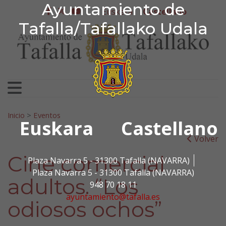
Ayuntamiento de Tafa
Ayuntamiento de
Ir al contenido
Euskera
Castellano
facebook
twitter
youtube
Tafalla/Tafallako Udala
Search for:
Inicio
>
Eventos
Euskara
Castellano
Volver
Cine comercial
Plaza Navarra 5 - 31300 Tafalla (NAVARRA)
Plaza Navarra 5 - 31300 Tafalla (NAVARRA)
adultos. “Los
948 70 18 11
ayuntamiento@tafalla.es
odiosos ochos”