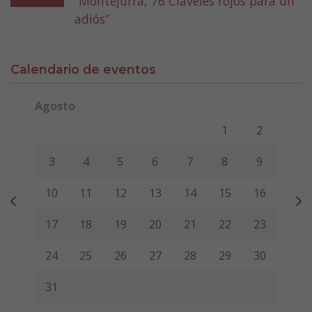
“Montejurra, 76 Claveles rojos para un
adiós”
Calendario de eventos
Agosto
Lunes
Martes
Miércoles
Jueves
Viernes
Sábado
Domi
1
2
3
4
5
6
7
8
9
10
11
12
13
14
15
16
17
18
19
20
21
22
23
24
25
26
27
28
29
30
31