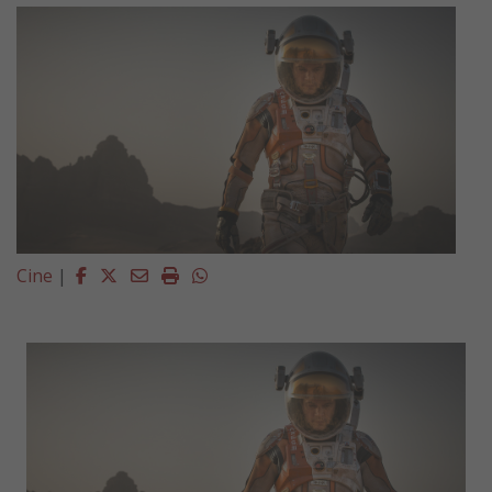
Facebook
Twitter
Email
Imprimir
Whatsapp
Cine
|