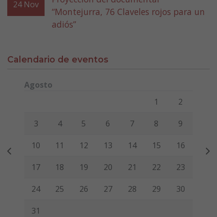
24
Nov
“Montejurra, 76 Claveles rojos para un
adiós”
Calendario de eventos
Agosto
Lunes
Martes
Miércoles
Jueves
Viernes
Sábado
Domi
1
2
3
4
5
6
7
8
9
10
11
12
13
14
15
16
17
18
19
20
21
22
23
24
25
26
27
28
29
30
31