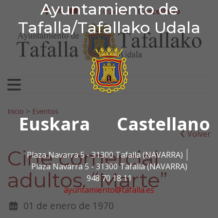
Ayuntamiento de Tafa
Ayuntamiento de
Ir al contenido
Euskera
Castellano
facebook
twitter
youtube
Tafalla/Tafallako Udala
Search for:
Inicio
>
Eventos
Euskara
Castellano
Volver
Cine comercial
Plaza Navarra 5 - 31300 Tafalla (NAVARRA)
Plaza Navarra 5 - 31300 Tafalla (NAVARRA)
adultos. “Marte”
948 70 18 11
ayuntamiento@tafalla.es
01 de enero de 1970