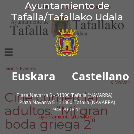
Ayuntamiento de Tafa
Ayuntamiento de
Ir al contenido
Euskera
Castellano
facebook
twitter
youtube
Tafalla/Tafallako Udala
Search for:
Inicio
>
Eventos
Euskara
Castellano
Volver
Cine comercial
Plaza Navarra 5 - 31300 Tafalla (NAVARRA)
Plaza Navarra 5 - 31300 Tafalla (NAVARRA)
adultos. “Mi gran
948 70 18 11
ayuntamiento@tafalla.es
boda griega 2”