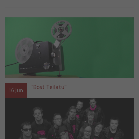
“Bost Teilatu”
16
Jun