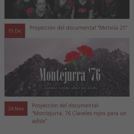
Proyección del documental “Motxila 21”
15
Dic
Proyección del documental
24
Nov
“Montejurra, 76 Claveles rojos para un
adiós”