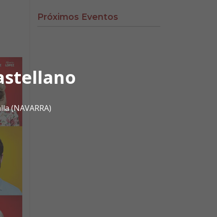
Próximos Eventos
astellano
alla (NAVARRA)