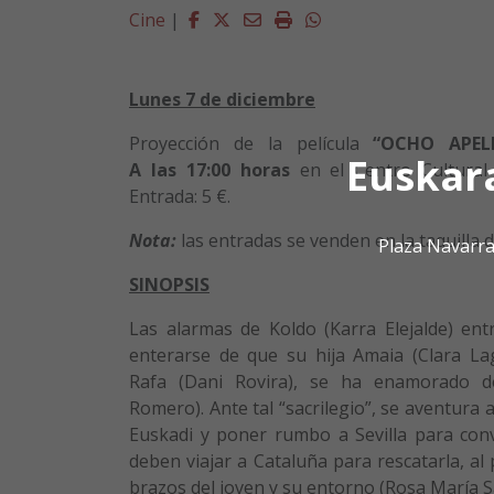
Facebook
Twitter
Email
Imprimir
Whatsapp
Cine
|
Lunes 7 de diciembre
Proyección de la película
“OCHO APEL
Euskar
A las
17:00 horas
en el Centro Cultural
Entrada: 5 €.
Nota:
las entradas se venden en la taquilla de
Plaza Navarra
SINOPSIS
Las alarmas de Koldo (Karra Elejalde) en
enterarse de que su hija Amaia (Clara La
Rafa (Dani Rovira), se ha enamorado d
Romero). Ante tal “sacrilegio”, se aventura 
Euskadi y poner rumbo a Sevilla para con
deben viajar a Cataluña para rescatarla, al 
brazos del joven y su entorno (Rosa María S