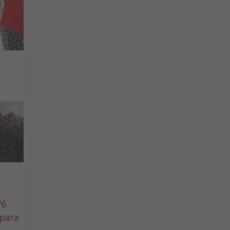
76
 para