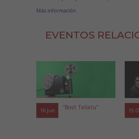
Más información
EVENTOS RELAC
“Bost Teilatu”
16
Jun
15
D