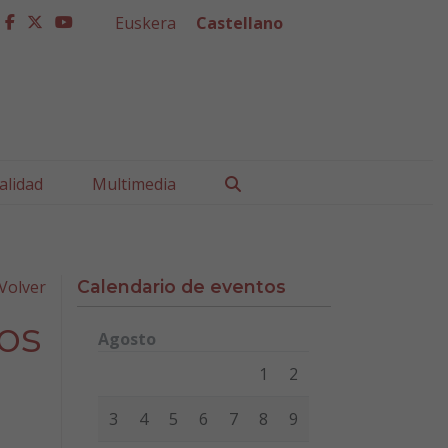
Euskera
Castellano
facebook
twitter
youtube
Buscar
alidad
Multimedia
Volver
Calendario de eventos
os
Agosto
Lunes
Martes
Miércoles
Jueves
Viernes
Sábad
1
2
3
4
5
6
7
8
9