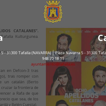
LIDOS CATALANES”.
a
C
 Tafalla Kulturgunea.
l cine.
 5 - 31300 Tafalla (NAVARRA)
Plaza Navarra 5 - 31300 Taf
948 70 18 11
ayuntamiento@tafalla.es
tran en Defcon-3 tras
go), tras romper con
e un catalán (Berto
a cruzar la frontera de
vencer a Rafa de que
precio que sea, de los
ardá y Belén Cuesta).