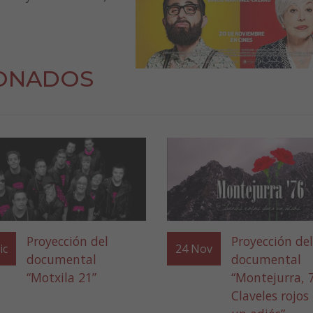
IONADOS
Proyección del
Proyección del
ic
24
Nov
documental
documental
“Motxila 21”
“Montejurra, 
Claveles rojos