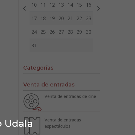
10
11
12
13
14
15
16
17
18
19
20
21
22
23
24
25
26
27
28
29
30
31
Categorías
Venta de entradas
Venta de entradas de cine
Venta de entradas
o Udala
espectáculos