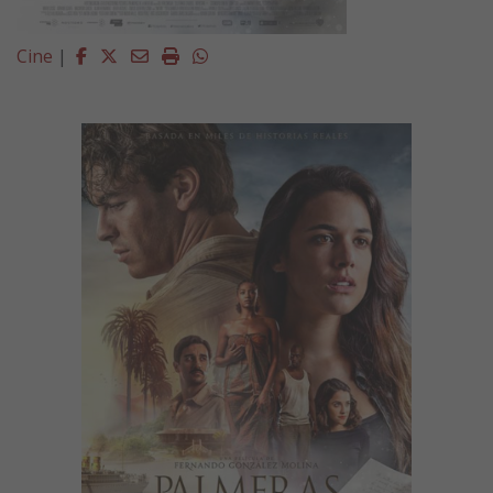
Facebook
Twitter
Email
Imprimir
Whatsapp
Cine
|