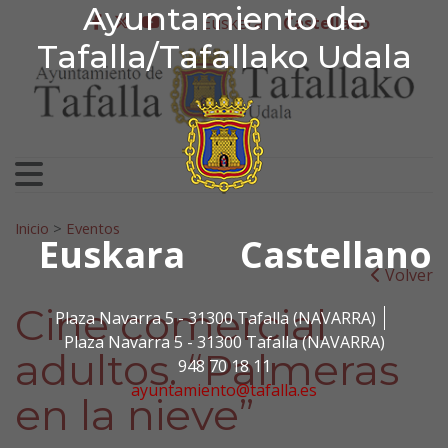
Ayuntamiento de Tafa
Ayuntamiento de
Ir al contenido
Euskera
Castellano
facebook
twitter
youtube
Tafalla/Tafallako Udala
Search for:
Inicio
>
Eventos
Euskara
Castellano
Volver
Cine comercial
Plaza Navarra 5 - 31300 Tafalla (NAVARRA)
Plaza Navarra 5 - 31300 Tafalla (NAVARRA)
adultos. “Palmeras
948 70 18 11
ayuntamiento@tafalla.es
en la nieve”