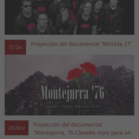
Proyección del documental “Motxila 21”
15
Dic
Proyección del documental
24
Nov
“Montejurra, 76 Claveles rojos para un