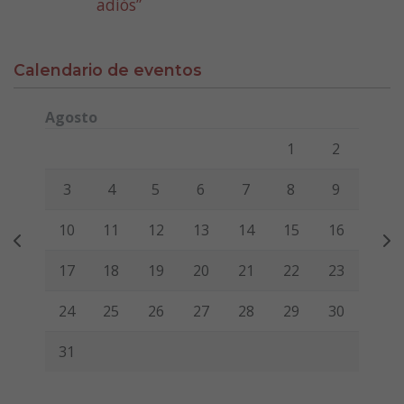
adiós”
Calendario de eventos
Agosto
Lunes
Martes
Miércoles
Jueves
Viernes
Sábado
Domi
1
2
3
4
5
6
7
8
9
10
11
12
13
14
15
16
17
18
19
20
21
22
23
24
25
26
27
28
29
30
31