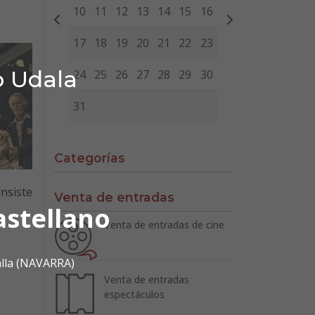
10
11
12
13
14
15
16
17
18
19
20
21
22
23
o Udala
24
25
26
27
28
29
30
31
Categorías
insiste
Venta de entradas
astellano
Venta de entradas de cine
alla (NAVARRA)
Venta de entradas
espectáculos