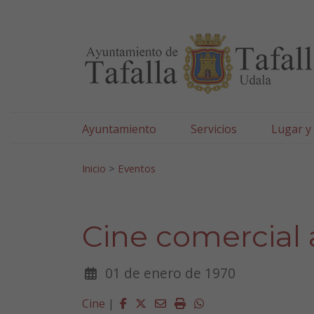
Ayuntamiento de Tafa
Ir al contenido
Ayuntamiento
Servicios
Lugar y
Search for:
Inicio
>
Eventos
Cine comercial 
01 de enero de 1970
Facebook
Twitter
Email
Imprimir
Whatsapp
Cine
|