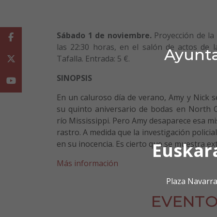
Sábado 1 de noviembre.
Proyección de la 
Facebook
las 22:30 horas, en el salón de actos de 
Ayunta
Tafalla. Entrada: 5 €.
Twitter
SINOPSIS
Youtube
En un caluroso día de verano, Amy y Nick s
su quinto aniversario de bodas en North Ca
río Mississippi. Pero Amy desaparece esa m
rastro. A medida que la investigación polici
en su inocencia. Es cierto que se muestra ex
Euskar
Más información
Plaza Navarra
EVENTO