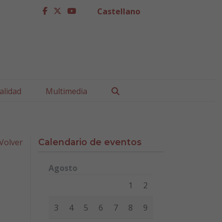
Castellano
facebook
twitter
youtube
Buscar
alidad
Multimedia
Volver
Calendario de eventos
Agosto
Lunes
Martes
Miércoles
Jueves
Viernes
Sábad
1
2
3
4
5
6
7
8
9