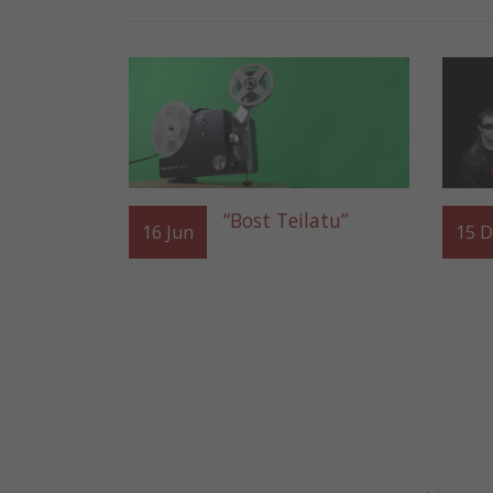
“Bost Teilatu”
16
Jun
15
D