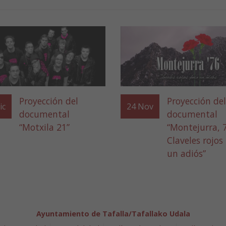
Proyección del
Proyección del
ic
24
Nov
documental
documental
“Motxila 21”
“Montejurra, 
Claveles rojos
un adiós”
Ayuntamiento de Tafalla/Tafallako Udala