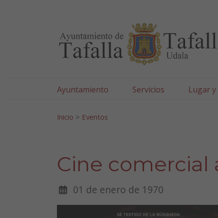
Ayuntamiento de Tafa
Ir al contenido
Ayuntamiento
Servicios
Lugar y
Search for:
Inicio
>
Eventos
Cine comercial 
01 de enero de 1970