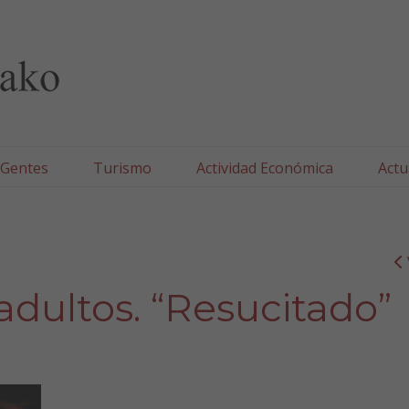
lla/Tafallako Udala
 Gentes
Turismo
Actividad Económica
Actu
adultos. “Resucitado”