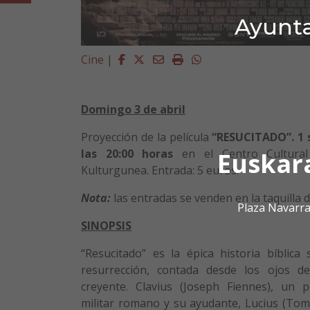
Ayunta
Facebook
Twitter
Email
Imprimir
Whatsapp
Cine
|
Domingo 3 de abril
Proyección de la película
“RESUCITADO”. 1 
la
s 20:00 horas
en el Centro Cultural
Euskar
Kulturgunea. Entrada: 5 euros.
Nota:
las entradas se venden en la taquilla de
Plaza Navarra
SINOPSIS
“Resucitado” es la épica historia bíblica 
resurrección, contada desde los ojos 
creyente. Clavius (Joseph Fiennes), un 
militar romano y su ayudante, Lucius (Tom 