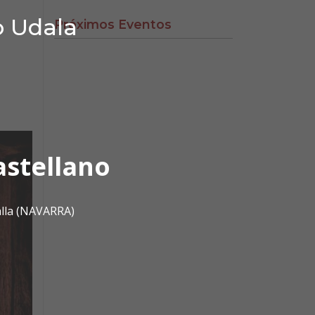
o Udala
Próximos Eventos
astellano
alla (NAVARRA)