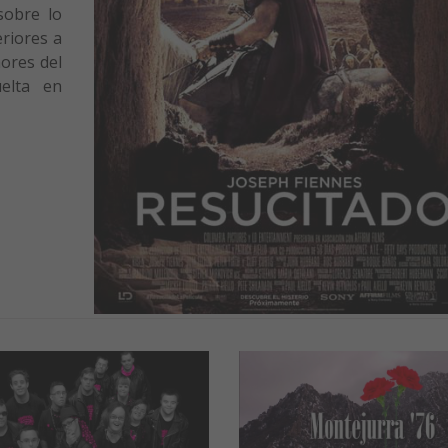
sobre lo
eriores a
mores del
elta en