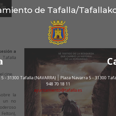
miento de Tafalla/Tafallak
sesión a
 Tafalla
a
C
l cine.
 5 - 31300 Tafalla (NAVARRA)
Plaza Navarra 5 - 31300 Taf
948 70 18 11
ayuntamiento@tafalla.es
sobre la
de un no
poderoso
Felton),