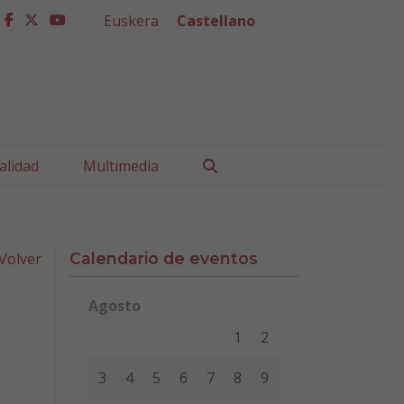
Euskera
Castellano
facebook
twitter
youtube
Buscar
alidad
Multimedia
Volver
Calendario de eventos
Agosto
Lunes
Martes
Miércoles
Jueves
Viernes
Sábad
1
2
3
4
5
6
7
8
9