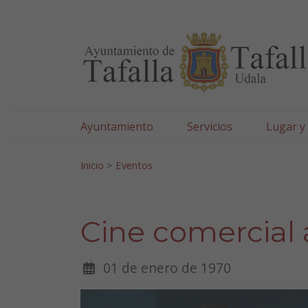
Ayuntamiento de Tafa
Ir al contenido
Ayuntamiento
Servicios
Lugar y
Search for:
Inicio
>
Eventos
Cine comercial 
01 de enero de 1970