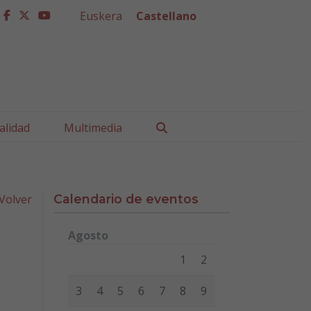
Euskera
Castellano
facebook
twitter
youtube
Buscar
alidad
Multimedia
Volver
Calendario de eventos
Agosto
Lunes
Martes
Miércoles
Jueves
Viernes
Sábad
1
2
3
4
5
6
7
8
9