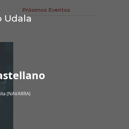
Próximos Eventos
o Udala
astellano
alla (NAVARRA)