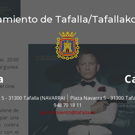
miento de Tafalla/Tafallak
as 20:00
urgunea.
a
C
l cine.
 5 - 31300 Tafalla (NAVARRA)
Plaza Navarra 5 - 31300 Taf
948 70 18 11
viene de
ayuntamiento@tafalla.es
apar una
a contra
r con el