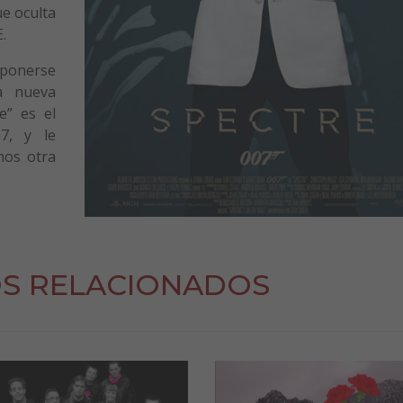
ue oculta
.
 ponerse
a nueva
e” es el
7, y le
nos otra
S RELACIONADOS