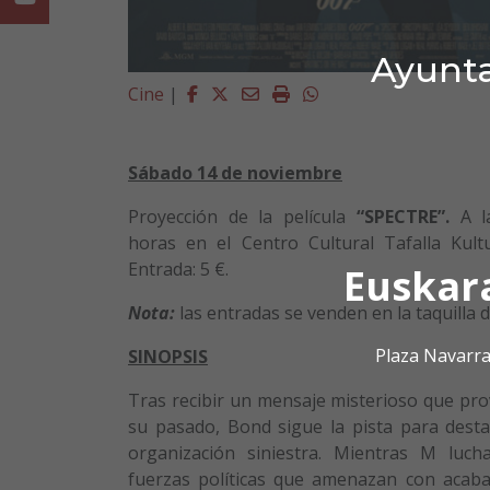
Ayunta
Facebook
Twitter
Email
Imprimir
Whatsapp
Cine
|
Sábado 14 de noviembre
Proyección de la película
“SPECTRE”.
A l
horas en el Centro Cultural Tafalla Kult
Entrada: 5 €.
Euskar
Nota:
las entradas se venden en la taquilla de
Plaza Navarra
SINOPSIS
Tras recibir un mensaje misterioso que pro
su pasado, Bond sigue la pista para dest
organización siniestra. Mientras M luch
fuerzas políticas que amenazan con acaba