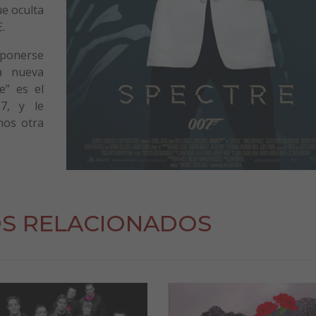
ue oculta
.
 ponerse
a nueva
e” es el
7, y le
nos otra
S RELACIONADOS