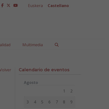
Euskera
Castellano
facebook
twitter
youtube
Buscar
alidad
Multimedia
Volver
Calendario de eventos
Agosto
Lunes
Martes
Miércoles
Jueves
Viernes
Sábad
1
2
3
4
5
6
7
8
9