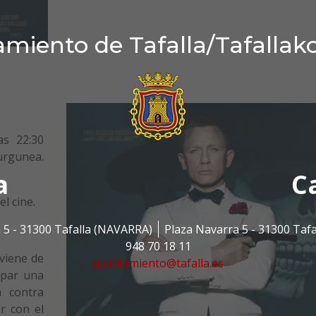
miento de Tafalla/Tafallak
as 22:30
urgunea.
a
C
l cine.
 5 - 31300 Tafalla (NAVARRA)
Plaza Navarra 5 - 31300 Taf
948 70 18 11
viene de
ayuntamiento@tafalla.es
apar una
a contra
r con el