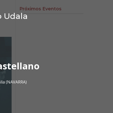
Próximos Eventos
o Udala
astellano
alla (NAVARRA)