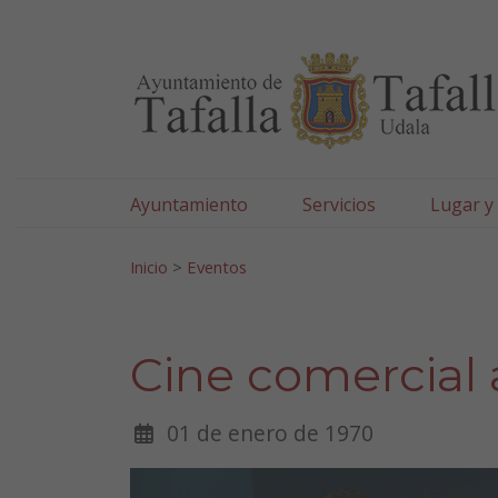
Ayuntamiento de Tafa
Ir al contenido
Ayuntamiento
Servicios
Lugar y
Search for:
Inicio
>
Eventos
Cine comercial 
01 de enero de 1970