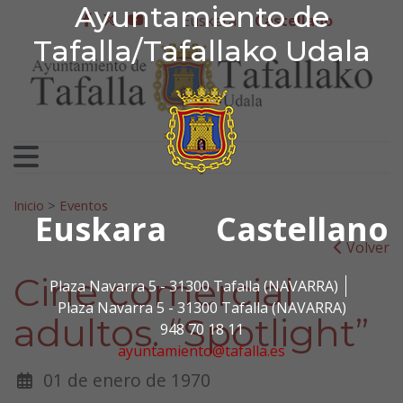
Ayuntamiento de Tafa
Ayuntamiento de
Ir al contenido
Euskera
Castellano
facebook
twitter
youtube
Tafalla/Tafallako Udala
Search for:
Inicio
>
Eventos
Euskara
Castellano
Volver
Cine comercial
Plaza Navarra 5 - 31300 Tafalla (NAVARRA)
Plaza Navarra 5 - 31300 Tafalla (NAVARRA)
adultos. “Spotlight”
948 70 18 11
ayuntamiento@tafalla.es
01 de enero de 1970