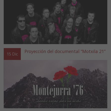
Proyección del documental “Motxila 21”
15
Dic