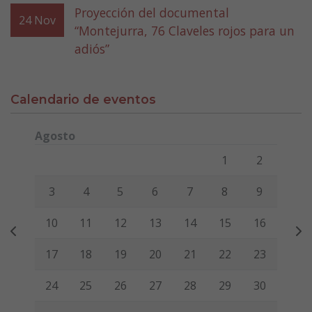
Proyección del documental
24
Nov
“Montejurra, 76 Claveles rojos para un
adiós”
Calendario de eventos
Agosto
Lunes
Martes
Miércoles
Jueves
Viernes
Sábado
Domi
1
2
3
4
5
6
7
8
9
10
11
12
13
14
15
16
17
18
19
20
21
22
23
24
25
26
27
28
29
30