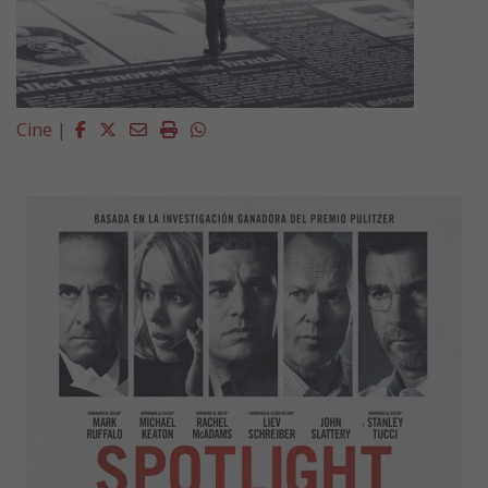
Facebook
Twitter
Email
Imprimir
Whatsapp
Cine
|