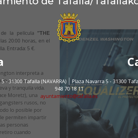
miento de Tafalla/Tafallak
de la película
“T
HE
las 20:00 horas, en el
a. Entrada: 5 €.
a
C
ington interpreta a
ado atrás su
 5 - 31300 Tafalla (NAVARRA)
Plaza Navarra 5 - 31300 Taf
va y tranquila vida.
948 70 18 11
ace Moretz), una
ayuntamiento@tafalla.es
gangsters rusos, no
odo lo posible por
le permiten impartir
las personas
retiro cuando