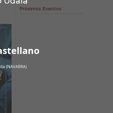
o Udala
Próximos Eventos
astellano
alla (NAVARRA)