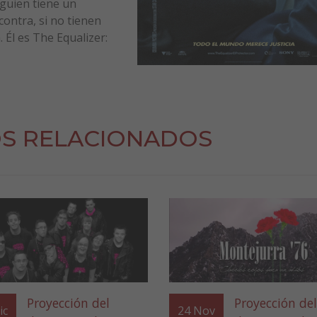
lguien tiene un
contra, si no tienen
 Él es The Equalizer:
S RELACIONADOS
Proyección del
Proyección del
ic
24
Nov