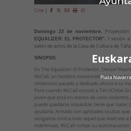
Ayunta
Facebook
Twitter
Email
Imprimir
Whatsapp
Cine
|
Domingo 23 de noviembre.
Proyección 
“.
1 sesión a 
EQUALIZER: EL PROTECTOR
salón de actos de la Casa de Cultura de Tafall
Euskar
SINOPSIS
En The Equalizer: El Protector, Denzel Wash
McCall, un hombre convencido de haber dej
Plaza Navarra
misterioso pasado y dedicado ahora a su nue
Pero cuando McCall conoce a Teri (Chloë Gr
joven que está en manos de unos violentos 
puede quedarse impasible: tiene que hacer t
ayudarla. Armado con aptitudes ocultas que 
venganza contra todo aquel que maltrate a 
indefensas, McCall rompe su autoimpuesto 