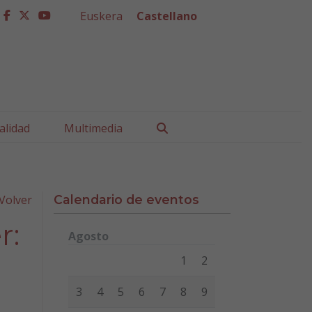
Euskera
Castellano
facebook
twitter
youtube
Buscar
alidad
Multimedia
Volver
Calendario de eventos
r:
Agosto
Lunes
Martes
Miércoles
Jueves
Viernes
Sábad
1
2
3
4
5
6
7
8
9