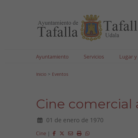
Ayuntamiento de Tafa
Ir al contenido
Ayuntamiento
Servicios
Lugar y
Search for:
Inicio
>
Eventos
Cine comercial a
01 de enero de 1970
Facebook
Twitter
Email
Imprimir
Whatsapp
Cine
|