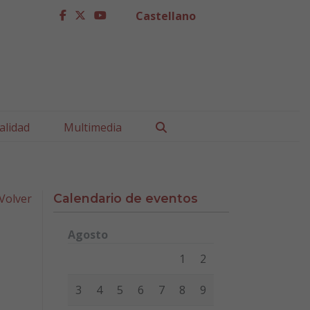
Castellano
facebook
twitter
youtube
Buscar
alidad
Multimedia
Volver
Calendario de eventos
Agosto
Lunes
Martes
Miércoles
Jueves
Viernes
Sábad
1
2
3
4
5
6
7
8
9