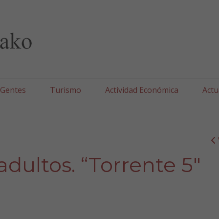
lla/Tafallako Udala
 Gentes
Turismo
Actividad Económica
Actu
dultos. “Torrente 5″