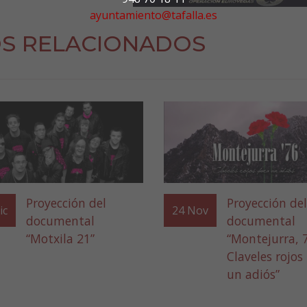
ayuntamiento@tafalla.es
S RELACIONADOS
Proyección del
Proyección del
ic
24
Nov
documental
documental
“Motxila 21”
“Montejurra, 
Claveles rojos
un adiós”