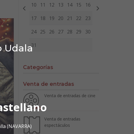
10
11
12
13
14
15
16
17
18
19
20
21
22
23
24
25
26
27
28
29
30
31
o Udala
Categorías
Venta de entradas
Venta de entradas de cine
astellano
Venta de entradas
espectáculos
alla (NAVARRA)