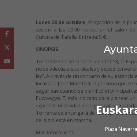
Lunes 20 de octubre.
Proyección de la pelí
sesión a las 20:00 horas, en el salón de
Facebook
Cultura de Tafalla. Entrada: 5 €.
Ayunta
Twitter
SINOPSIS
Torrente sale de la cárcel en el 2018, la Es
Youtube
no se adecúa a sus ideales y decide converti
ley”. A través de un contacto de su estancia 
localiza a John Marshall, la persona que se 
seguridad cuando se planificó el principal c
Eurovegas. El más indicado para planear un 
explica la necesidad de organizar una banda
Euskar
Torrente se encargará de reclutar entre sus 
del siglo está en marcha.
Plaza Navarra
Más información