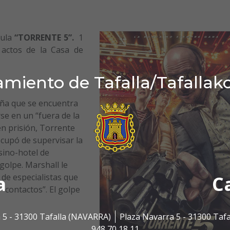
cula
“TORRENTE 5”.
1
 actos de la Casa de
miento de Tafalla/Tafallak
paña que se encuentra
rse en un “fuera de la
en prisión, Torrente
ocupó de supervisar la
asino-hotel de
golpe. Marshall le
 de especialistas que
a
C
“contactos”. El golpe
 5 - 31300 Tafalla (NAVARRA)
Plaza Navarra 5 - 31300 Taf
948 70 18 11