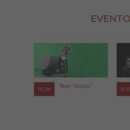
EVENTO
“Bost Teilatu”
16
Jun
15
D