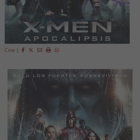
Facebook
Twitter
Email
Imprimir
Whatsapp
Cine
|