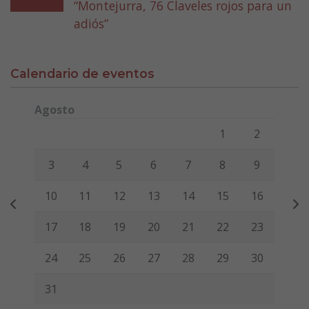
“Montejurra, 76 Claveles rojos para un
adiós”
Calendario de eventos
Agosto
Lunes
Martes
Miércoles
Jueves
Viernes
Sábado
Domi
1
2
3
4
5
6
7
8
9
10
11
12
13
14
15
16
17
18
19
20
21
22
23
24
25
26
27
28
29
30
31