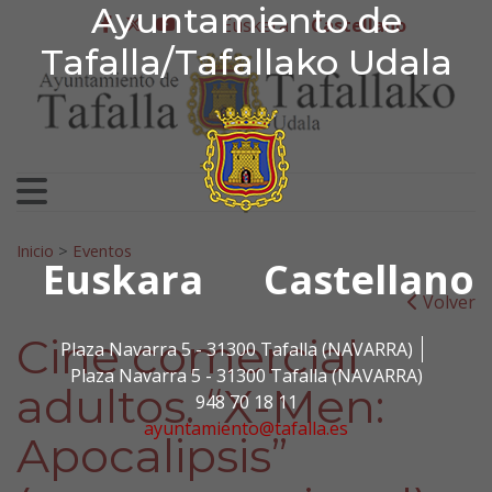
Ayuntamiento de Tafa
Ayuntamiento de
Ir al contenido
Euskera
Castellano
facebook
twitter
youtube
Tafalla/Tafallako Udala
Search for:
Inicio
>
Eventos
Euskara
Castellano
Volver
Cine comercial
Plaza Navarra 5 - 31300 Tafalla (NAVARRA)
Plaza Navarra 5 - 31300 Tafalla (NAVARRA)
adultos. “X-Men:
948 70 18 11
ayuntamiento@tafalla.es
Apocalipsis”