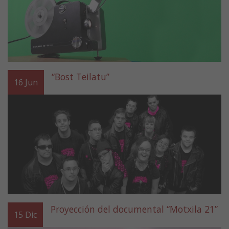
“Bost Teilatu”
16
Jun
Proyección del documental “Motxila 21”
15
Dic