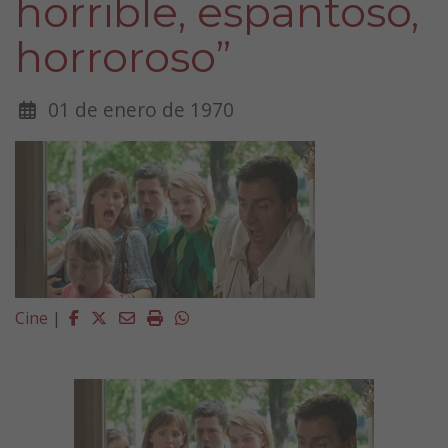
horrible, espantoso,
horroroso”
01 de enero de 1970
Facebook
Twitter
Email
Imprimir
Whatsapp
Cine
|