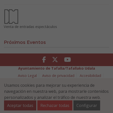
Venta de entradas espectáculos
Próximos Eventos
Facebook
Twitter
Youtube
Ayuntamiento de Tafalla/Tafallako Udala
Aviso Legal
Aviso de privacidad
Accesibilidad
Política de cookies
Usamos cookies para mejorar su experiencia de
Política de Seguridad de la Información
navegación en nuestra web, para mostrarle contenidos
Plaza Navarra 5 - 31300 Tafalla (NAVARRA)
948 70 18 11
personalizados y analizar el tráfico de nuestra web.
ayuntamiento@tafalla.es
Aceptar todas
Rechazar todas
Configurar