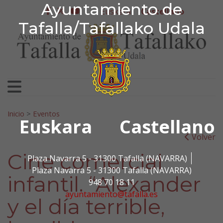
Ayuntamiento de Tafa
Ayuntamiento de
Ir al contenido
Euskera
Castellano
facebook
twitter
youtube
Tafalla/Tafallako Udala
Search for:
Inicio
>
Eventos
Euskara
Castellano
Volver
Cine comercial
Plaza Navarra 5 - 31300 Tafalla (NAVARRA)
Plaza Navarra 5 - 31300 Tafalla (NAVARRA)
infantil. “Alexander
948 70 18 11
ayuntamiento@tafalla.es
y el día terrible,