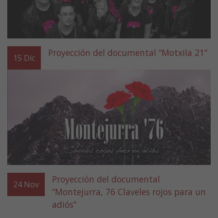
Proyección del documental “Motxila 21”
15
Dic
Proyección del documental
24
Nov
“Montejurra, 76 Claveles rojos para un
adiós”