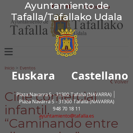
Ayuntamiento de Tafa
Ayuntamiento de
Ir al contenido
Castellano
facebook
twitter
youtube
Tafalla/Tafallako Udala
Search for:
Inicio
>
Eventos
Euskara
Castellano
Volver
Cine comercial
Plaza Navarra 5 - 31300 Tafalla (NAVARRA)
Plaza Navarra 5 - 31300 Tafalla (NAVARRA)
infantil.
948 70 18 11
ayuntamiento@tafalla.es
“Caminando entre