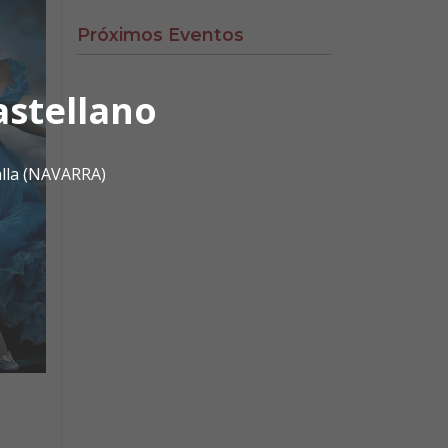
Próximos Eventos
astellano
alla (NAVARRA)