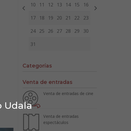
10
11
12
13
14
15
16
17
18
19
20
21
22
23
24
25
26
27
28
29
30
31
Categorías
Venta de entradas
Venta de entradas de cine
o Udala
Venta de entradas
espectáculos