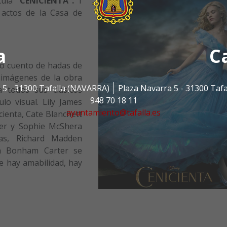
cula
“CENICIENTA”
.
1
 actos de la Casa de
a
C
ico cuento de hadas de
s imágenes de la obra
 5 - 31300 Tafalla (NAVARRA)
Plaza Navarra 5 - 31300 Taf
 todos sus clásicos
948 70 18 11
lo visual. Lily James
ayuntamiento@tafalla.es
cienta, Cate Blanchett
nger y Sophie McShera
as, Richard Madden
na Bonham Carter se
e hay amabilidad, hay