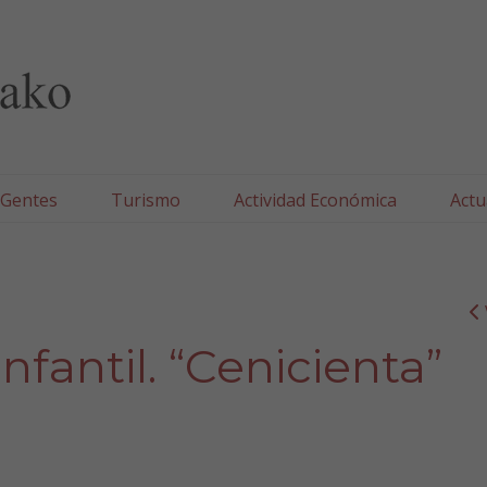
lla/Tafallako Udala
 Gentes
Turismo
Actividad Económica
Actu
nfantil. “Cenicienta”