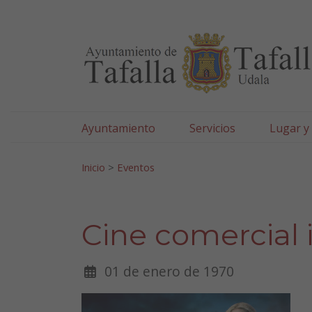
Ayuntamiento de Tafa
Ir al contenido
Ayuntamiento
Servicios
Lugar y
Search for:
Inicio
>
Eventos
Cine comercial i
01 de enero de 1970