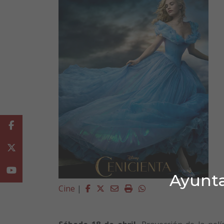
Facebook
Twitter
Youtube
Ayunta
Facebook
Twitter
Email
Imprimir
Whatsapp
Cine
|