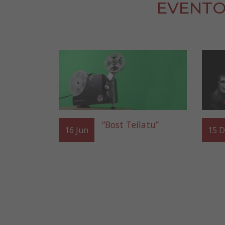
EVENTO
“Bost Teilatu”
16
Jun
15
D