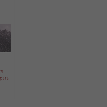
76
 para