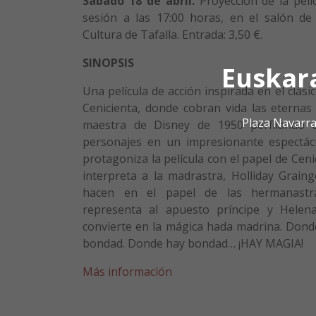
Sábado 18 de abril.
Proyección de la pelí
sesión a las 17:00 horas, en el salón de
Cultura de Tafalla. Entrada: 3,50 €.
SINOPSIS
Euskar
Una película de acción inspirada en el clás
Cenicienta, donde cobran vida las eterna
Plaza Navarra
maestra de Disney de 1950 perfilando a
personajes en un impresionante espectácu
protagoniza la película con el papel de Ceni
interpreta a la madrastra, Holliday Grai
hacen en el papel de las hermanastr
representa al apuesto príncipe y Hele
convierte en la mágica hada madrina. Dond
bondad. Donde hay bondad… ¡HAY MAGIA!
Más información