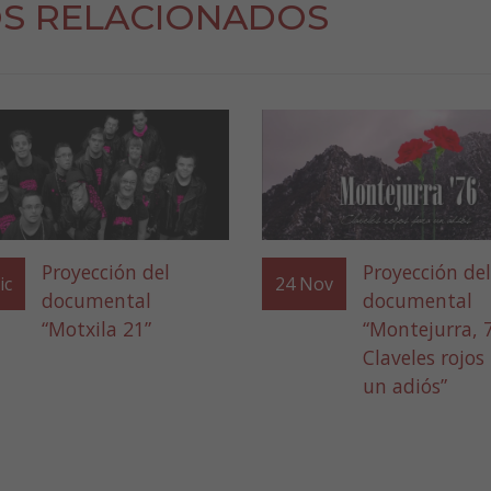
S RELACIONADOS
Proyección del
Proyección del
ic
24
Nov
documental
documental
“Motxila 21”
“Montejurra, 
Claveles rojos
un adiós”