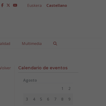
Euskera
Castellano
facebook
twitter
youtube
Buscar
alidad
Multimedia
Volver
Calendario de eventos
Agosto
Lunes
Martes
Miércoles
Jueves
Viernes
Sábad
1
2
3
4
5
6
7
8
9