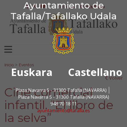
Ayuntamiento de Tafa
Ayuntamiento de
Ir al contenido
Euskera
Castellano
facebook
twitter
youtube
Tafalla/Tafallako Udala
Search for:
Inicio
>
Eventos
Euskara
Castellano
Volver
Cine comercial
Plaza Navarra 5 - 31300 Tafalla (NAVARRA)
Plaza Navarra 5 - 31300 Tafalla (NAVARRA)
infantil. “El libro de
948 70 18 11
ayuntamiento@tafalla.es
la selva”