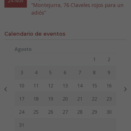
24
Nov
“Montejurra, 76 Claveles rojos para un
adiós”
Calendario de eventos
Agosto
Lunes
Martes
Miércoles
Jueves
Viernes
Sábado
Domi
1
2
3
4
5
6
7
8
9
10
11
12
13
14
15
16
17
18
19
20
21
22
23
24
25
26
27
28
29
30
31