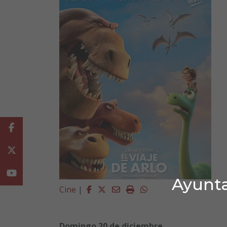
Facebook
Twitter
Youtube
Ayunta
Facebook
Twitter
Email
Imprimir
Whatsapp
Cine
|
Domingo 20 de diciembre