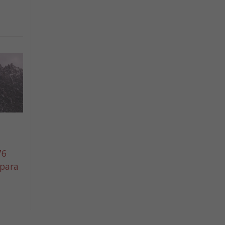
76
 para