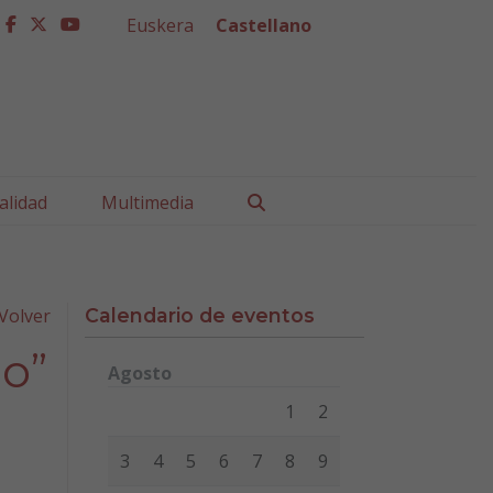
Euskera
Castellano
facebook
twitter
youtube
Buscar
alidad
Multimedia
Volver
Calendario de eventos
lo”
Agosto
Lunes
Martes
Miércoles
Jueves
Viernes
Sábad
1
2
3
4
5
6
7
8
9