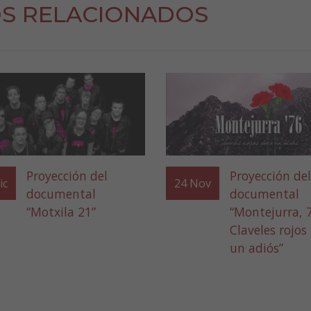
S RELACIONADOS
Proyección del
Proyección del
ic
24
Nov
documental
documental
“Motxila 21”
“Montejurra, 
Claveles rojos
un adiós”