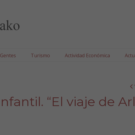
lla/Tafallako Udala
 Gentes
Turismo
Actividad Económica
Actu
fantil. “El viaje de Ar