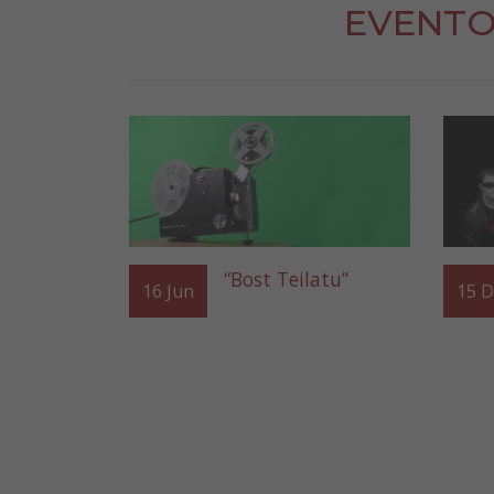
EVENTO
“Bost Teilatu”
16
Jun
15
D