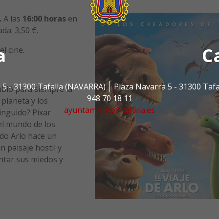
.
A las
16:00 horas
en
da: 3,50 €.
a
C
l cine.
 5 - 31300 Tafalla (NAVARRA)
Plaza Navarra 5 - 31300 Taf
mbió para siempre la
948 70 18 11
 planeta y los
ayuntamiento@tafalla.es
inguido? Pixar
 el mundo de los
do Arlo hace un
 paisaje hostil y
ntar sus miedos y