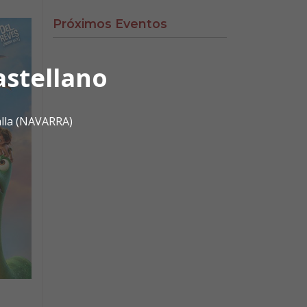
Próximos Eventos
astellano
alla (NAVARRA)