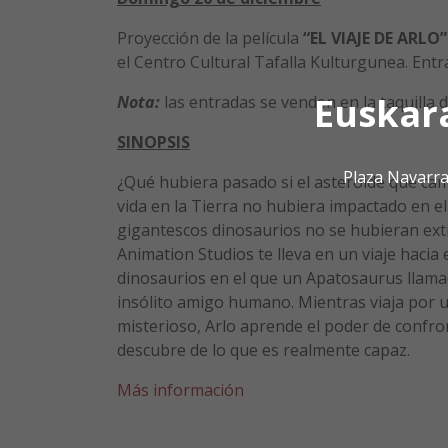
Proyección de la película
“EL VIAJE DE ARLO”
el Centro Cultural Tafalla Kulturgunea. Entra
Euskar
Nota:
las entradas se venden en la taquilla de
SINOPSIS
Plaza Navarra
¿Qué hubiera pasado si el asteroide que ca
vida en la Tierra no hubiera impactado en el
gigantescos dinosaurios no se hubieran ext
Animation Studios te lleva en un viaje hacia
dinosaurios en el que un Apatosaurus llama
insólito amigo humano. Mientras viaja por un
misterioso, Arlo aprende el poder de confro
descubre de lo que es realmente capaz.
Más información