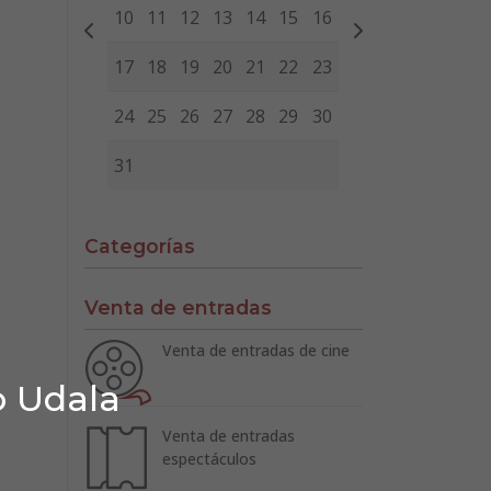
10
11
12
13
14
15
16
17
18
19
20
21
22
23
24
25
26
27
28
29
30
31
Categorías
Venta de entradas
Venta de entradas de cine
o Udala
Venta de entradas
espectáculos