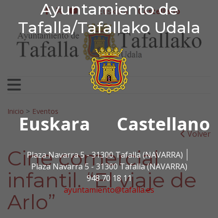
Ayuntamiento de Tafa
Ayuntamiento de
Ir al contenido
Euskera
Castellano
facebook
twitter
youtube
Tafalla/Tafallako Udala
Search for:
Inicio
>
Eventos
Euskara
Castellano
Volver
Cine comercial
Plaza Navarra 5 - 31300 Tafalla (NAVARRA)
Plaza Navarra 5 - 31300 Tafalla (NAVARRA)
infantil. “El viaje de
948 70 18 11
ayuntamiento@tafalla.es
Arlo”