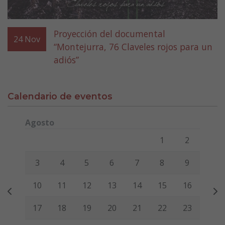
Proyección del documental
24
Nov
“Montejurra, 76 Claveles rojos para un
adiós”
Calendario de eventos
Agosto
Lunes
Martes
Miércoles
Jueves
Viernes
Sábado
Domi
1
2
3
4
5
6
7
8
9
10
11
12
13
14
15
16
17
18
19
20
21
22
23