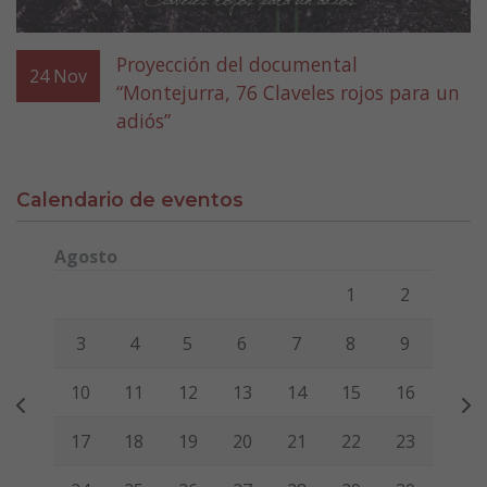
Proyección del documental
24
Nov
“Montejurra, 76 Claveles rojos para un
adiós”
Calendario de eventos
Agosto
Lunes
Martes
Miércoles
Jueves
Viernes
Sábado
Domi
1
2
3
4
5
6
7
8
9
10
11
12
13
14
15
16
17
18
19
20
21
22
23