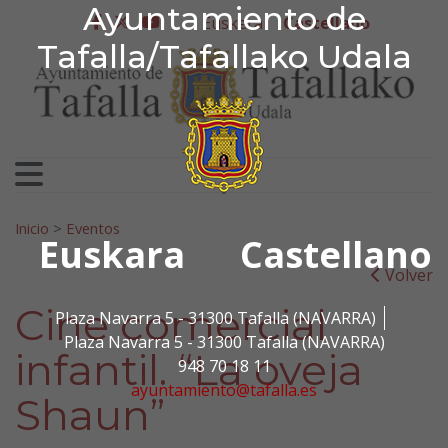
Ayuntamiento de Tafa
Ayuntamiento de
Ir al contenido
Euskera
Castellano
facebook
twitter
youtube
Tafalla/Tafallako Udala
Search for:
Inicio
>
Eventos
Euskara
Castellano
Volver
Cine comercial
Plaza Navarra 5 - 31300 Tafalla (NAVARRA)
Plaza Navarra 5 - 31300 Tafalla (NAVARRA)
infantil. “La oveja
948 70 18 11
ayuntamiento@tafalla.es
Shaun”