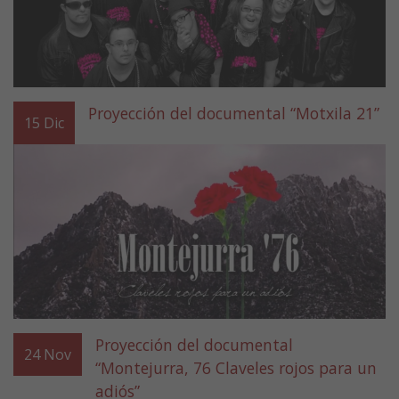
Proyección del documental “Motxila 21”
15
Dic
Proyección del documental
24
Nov
“Montejurra, 76 Claveles rojos para un
adiós”