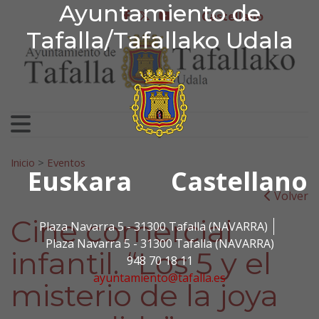
Ayuntamiento de Tafa
Ayuntamiento de
Ir al contenido
Castellano
facebook
twitter
youtube
Tafalla/Tafallako Udala
Search for:
Inicio
>
Eventos
Euskara
Castellano
Volver
Cine comercial
Plaza Navarra 5 - 31300 Tafalla (NAVARRA)
Plaza Navarra 5 - 31300 Tafalla (NAVARRA)
infantil. “Los 5 y el
948 70 18 11
ayuntamiento@tafalla.es
misterio de la joya