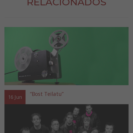
RELACIONADOS
“Bost Teilatu”
16
Jun