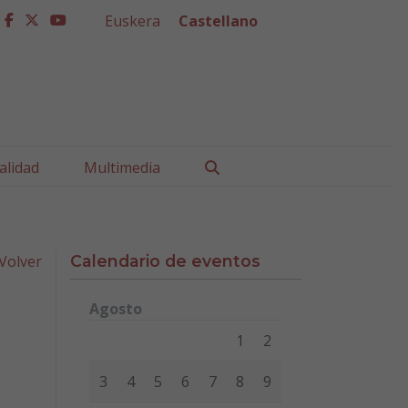
Euskera
Castellano
facebook
twitter
youtube
Buscar
alidad
Multimedia
Volver
Calendario de eventos
Agosto
Lunes
Martes
Miércoles
Jueves
Viernes
Sábad
1
2
3
4
5
6
7
8
9