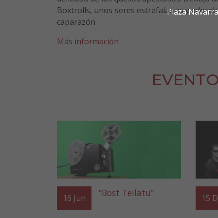
Boxtrolls, unos seres estrafalarios y adorab
Plaza Navarra
caparazón.
Más información
EVENTO
“Bost Teilatu”
16
Jun
15
D