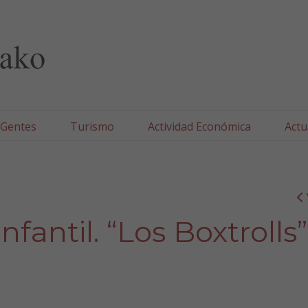
lla/Tafallako Udala
 Gentes
Turismo
Actividad Económica
Actu
fantil. “Los Boxtrolls”