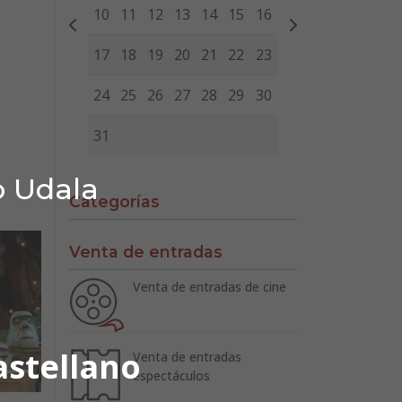
10
11
12
13
14
15
16
17
18
19
20
21
22
23
24
25
26
27
28
29
30
31
o Udala
Categorías
Venta de entradas
Venta de entradas de cine
astellano
Venta de entradas
espectáculos