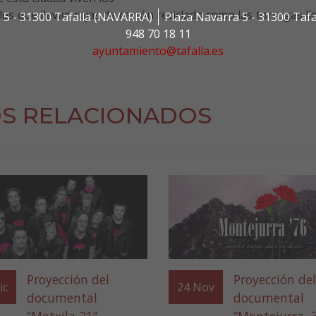
les que llevan cajas de cartón reciclado como las tortugas ll
 5 - 31300 Tafalla (NAVARRA)
Plaza Navarra 5 - 31300 Taf
948 70 18 11
ayuntamiento@tafalla.es
S RELACIONADOS
Proyección del
Proyección del
ic
24
Nov
documental
documental