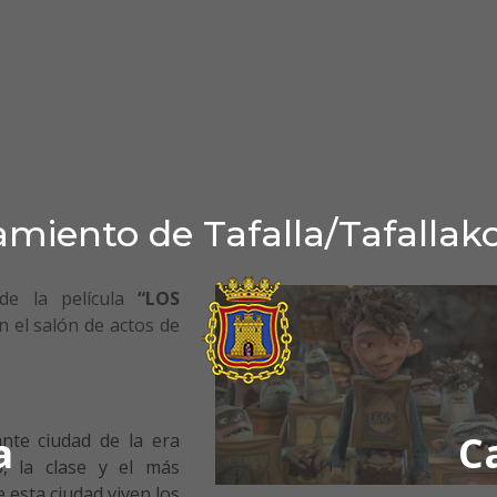
miento de Tafalla/Tafallak
de la película
“LOS
n el salón de actos de
a
C
nte ciudad de la era
o, la clase y el más
 esta ciudad viven los