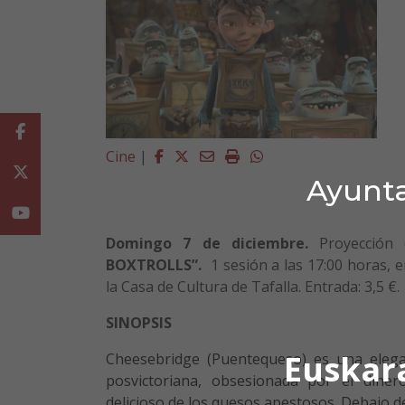
Facebook
Facebook
Twitter
Email
Imprimir
Whatsapp
Cine
|
Twitter
Ayunta
Youtube
Domingo 7 de diciembre.
Proyección 
BOXTROLLS”.
1 sesión a las 17:00 horas, e
la Casa de Cultura de Tafalla. Entrada: 3,5 €.
SINOPSIS
Euskar
Cheesebridge (Puentequeso) es una elega
posvictoriana, obsesionada por el diner
delicioso de los quesos apestosos. Debajo de