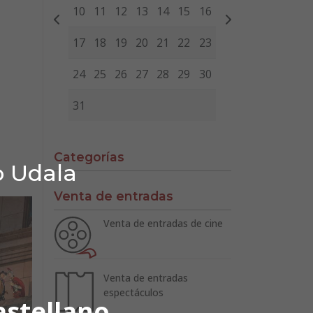
10
11
12
13
14
15
16
17
18
19
20
21
22
23
24
25
26
27
28
29
30
31
Categorías
o Udala
Venta de entradas
Venta de entradas de cine
Venta de entradas
espectáculos
astellano