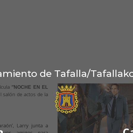
miento de Tafalla/Tafallak
ícula
“
NOCHE EN EL
l salón de actos de la
raón’, Larry junta a
a
C
nuevos amigos para