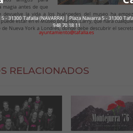
la magia antes de que
que devuelve la vida a los huéspedes del museo ha empe
 5 - 31300 Tafalla (NAVARRA)
Plaza Navarra 5 - 31300 Taf
 puede estar en el Museo Británico. Larry, que hará cualqui
948 70 18 11
e de Nueva York a Londres, donde debe descubrir el secreto
ayuntamiento@tafalla.es
S RELACIONADOS