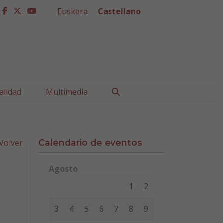
Euskera
Castellano
facebook
twitter
youtube
Buscar
alidad
Multimedia
Volver
Calendario de eventos
Agosto
Lunes
Martes
Miércoles
Jueves
Viernes
Sábad
1
2
3
4
5
6
7
8
9