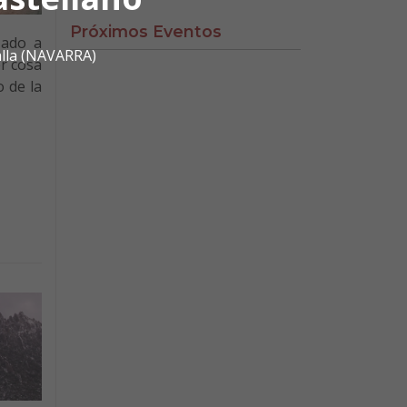
Próximos Eventos
zado a
alla (NAVARRA)
er cosa
 de la