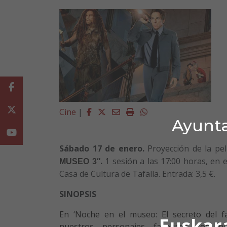
Facebook
Twitter
Facebook
Twitter
Email
Imprimir
Whatsapp
Cine
|
Ayunta
Youtube
Sábado 17 de enero.
Proyección de la pel
“
.
1 sesión a las 17:00 horas, en e
MUSEO 3
Casa de Cultura de Tafalla. Entrada: 3,5 €.
SINOPSIS
En ‘Noche en el museo: El secreto del fa
Euskar
nuestros personajes favoritos con 