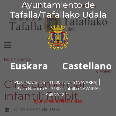
Ayuntamiento de Tafa
Ayuntamiento de
Ir al contenido
Euskera
Castellano
facebook
twitter
youtube
Tafalla/Tafallako Udala
Search for:
Inicio
>
Eventos
Euskara
Castellano
Volver
Cine comercial
Plaza Navarra 5 - 31300 Tafalla (NAVARRA)
Plaza Navarra 5 - 31300 Tafalla (NAVARRA)
infantil: Ribbit
948 70 18 11
ayuntamiento@tafalla.es
01 de enero de 1970