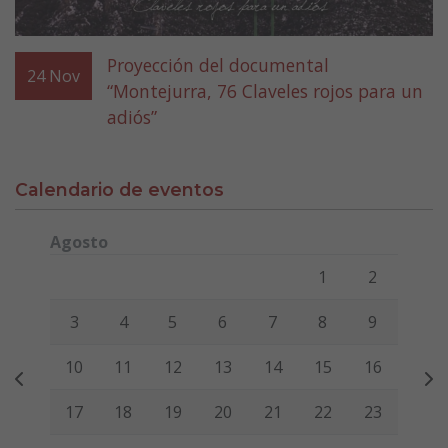
Proyección del documental
24
Nov
“Montejurra, 76 Claveles rojos para un
adiós”
Calendario de eventos
Agosto
Lunes
Martes
Miércoles
Jueves
Viernes
Sábado
Domi
1
2
3
4
5
6
7
8
9
10
11
12
13
14
15
16
17
18
19
20
21
22
23