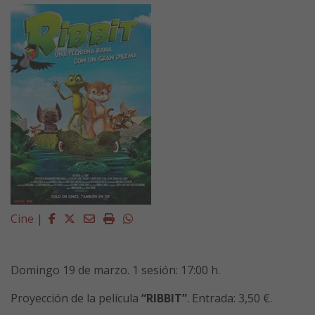
Facebook
Twitter
Email
Imprimir
Whatsapp
Cine
|
Domingo 19
de
marzo
.
1
sesi
ó
n: 1
7
:00 h.
Proyección de la película
“
RIBBIT
”
. Entrada: 3,50 €.