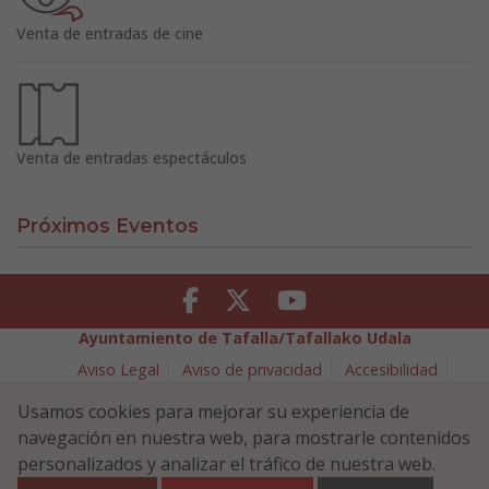
Venta de entradas de cine
Venta de entradas espectáculos
Próximos Eventos
Facebook
Twitter
Youtube
Ayuntamiento de Tafalla/Tafallako Udala
Aviso Legal
Aviso de privacidad
Accesibilidad
Política de cookies
Usamos cookies para mejorar su experiencia de
Política de Seguridad de la Información
navegación en nuestra web, para mostrarle contenidos
Plaza Navarra 5 - 31300 Tafalla (NAVARRA)
948 70 18 11
personalizados y analizar el tráfico de nuestra web.
ayuntamiento@tafalla.es