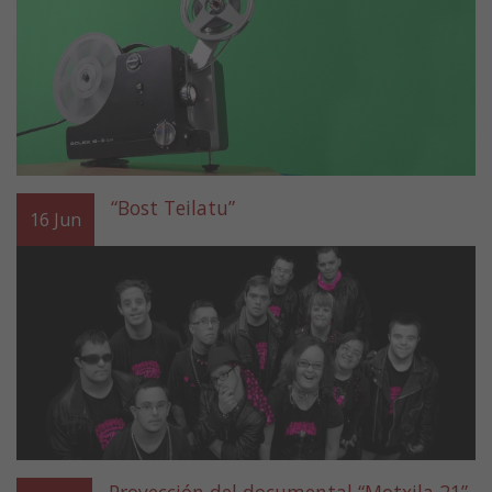
“Bost Teilatu”
16
Jun