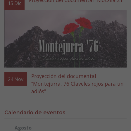
Proyección del documental “Motxila 21”
15
Dic
Proyección del documental
24
Nov
“Montejurra, 76 Claveles rojos para un
adiós”
Calendario de eventos
Agosto