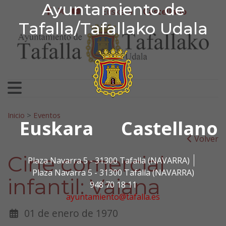
Ayuntamiento de Tafa
Ayuntamiento de
Ir al contenido
Euskera
Castellano
facebook
twitter
youtube
Tafalla/Tafallako Udala
Search for:
Inicio
>
Eventos
Euskara
Castellano
Volver
Cine comercial
Plaza Navarra 5 - 31300 Tafalla (NAVARRA)
Plaza Navarra 5 - 31300 Tafalla (NAVARRA)
infantil: Vaiana
948 70 18 11
ayuntamiento@tafalla.es
01 de enero de 1970