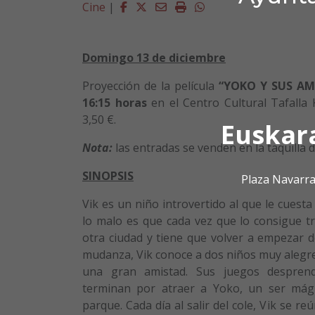
Facebook
Twitter
Email
Imprimir
Whatsapp
Cine
|
Domingo 13 de diciembre
Proyección de la película
“YOKO Y SUS AM
16:15 horas
en el Centro Cultural Tafalla 
3,50 €.
Euskar
Nota:
las entradas se venden en la taquilla de
SINOPSIS
Plaza Navarra
Vik es un niño introvertido al que le cues
lo malo es que cada vez que lo consigue t
otra ciudad y tiene que volver a empezar d
mudanza, Vik conoce a dos niños muy alegre
una gran amistad. Sus juegos despren
terminan por atraer a Yoko, un ser mág
parque. Cada día al salir del cole, Vik se re