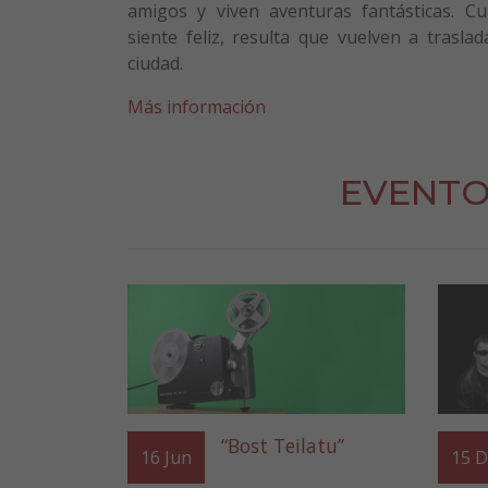
amigos y viven aventuras fantásticas. Cu
siente feliz, resulta que vuelven a trasla
ciudad.
Más información
EVENTO
“Bost Teilatu”
16
Jun
15
D