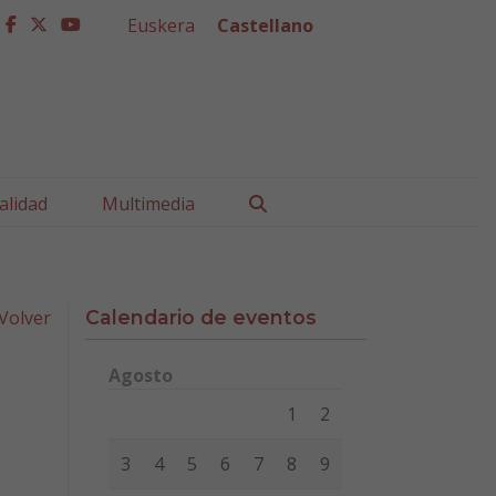
Euskera
Castellano
facebook
twitter
youtube
Buscar
alidad
Multimedia
Volver
Calendario de eventos
Agosto
Lunes
Martes
Miércoles
Jueves
Viernes
Sábad
1
2
3
4
5
6
7
8
9