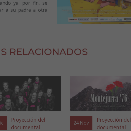
ando ya, por fin, se
dar a su padre a otra
S RELACIONADOS
Proyección del
Proyección del
ic
24
Nov
documental
documental