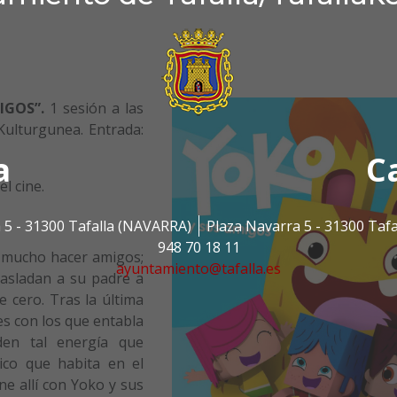
IGOS”.
1 sesión a las
Kulturgunea. Entrada:
a
C
l cine.
 5 - 31300 Tafalla (NAVARRA)
Plaza Navarra 5 - 31300 Taf
948 70 18 11
ta mucho hacer amigos;
ayuntamiento@tafalla.es
rasladan a su padre a
e cero. Tras la última
s con los que entabla
den tal energía que
ico que habita en el
úne allí con Yoko y sus