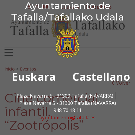
Ayuntamiento de Tafa
Ayuntamiento de
Ir al contenido
Euskera
Castellano
facebook
twitter
youtube
Tafalla/Tafallako Udala
Search for:
Inicio
>
Eventos
Euskara
Castellano
Volver
Cine comercial
Plaza Navarra 5 - 31300 Tafalla (NAVARRA)
Plaza Navarra 5 - 31300 Tafalla (NAVARRA)
infantil.
948 70 18 11
ayuntamiento@tafalla.es
“Zootrópolis”