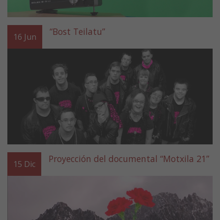
“Bost Teilatu”
16
Jun
Proyección del documental “Motxila 21”
15
Dic