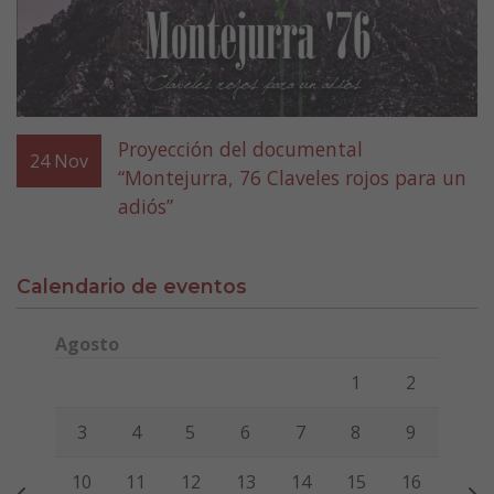
Proyección del documental
24
Nov
“Montejurra, 76 Claveles rojos para un
adiós”
Calendario de eventos
Agosto
Lunes
Martes
Miércoles
Jueves
Viernes
Sábado
Domi
1
2
3
4
5
6
7
8
9
10
11
12
13
14
15
16